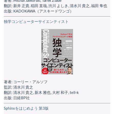
著者: Michal Jaworski, Tarek Ziade
翻訳: 新井 正貴, 稲田 直哉, 渋川 よしき, 清水川 貴之, 福田 隼也
出版: KADOKAWA（アスキードワンゴ）
独学コンピューターサイエンティスト
著者: コーリー・アルソフ
監訳: 清水川 貴之
翻訳: 清水川 貴之, 新木 雅也, 大村 和子, tell-k
出版: 日経BP社
Sphinxをはじめよう 第3版