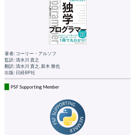
著者: コーリー・アルソフ
監訳: 清水川 貴之
翻訳: 清水川 貴之, 新木 雅也
出版: 日経BP社
PSF Supporting Member