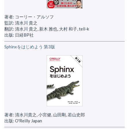
著者: コーリー・アルソフ
監訳: 清水川 貴之
翻訳: 清水川 貴之, 新木 雅也, 大村 和子, tell-k
出版: 日経BP社
Sphinxをはじめよう 第3版
著者: 清水川貴之, 小宮健, 山田剛, 若山史郎
出版: O'Reilly Japan