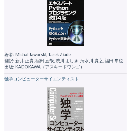
著者: Michal Jaworski, Tarek Ziade
翻訳: 新井 正貴, 稲田 直哉, 渋川 よしき, 清水川 貴之, 福田 隼也
出版: KADOKAWA（アスキードワンゴ）
独学コンピューターサイエンティスト