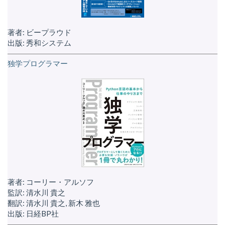
著者: ビープラウド
出版: 秀和システム
独学プログラマー
著者: コーリー・アルソフ
監訳: 清水川 貴之
翻訳: 清水川 貴之, 新木 雅也
出版: 日経BP社