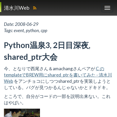
清水川Web
Date:
2008-06-29
Tags:
event
,
python
,
cpp
Python温泉3, 2日目深夜,
shared_ptr大会
今、となりで西尾さん＆amachangさんペアが
C の
templateでBREW用にshared_ptrを書いてみた - 清水川
Web
をアンチョコにしつつshared_ptrを実装しようと
している。バグが見つかるんじゃないかとドキドキ。
ところで、自分がコードの一部を説明出来ない。これ
はやばい。