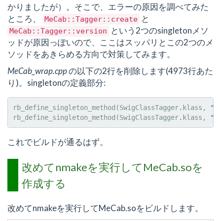
かりましたが）。そこで、エラーの原因を調べてみた
ところ、
と
MeCab::Tagger::create
という2つのsingletonメソ
MeCab::Tagger::version
ッドが原因っぽいので、ここはスッパリとこの2つのメ
ソッドをあきらめる方向で対策してみます。
MeCab_wrap.cpp
の以下の2行を削除します(4973行あた
り)。singletonの定義部分:
rb_define_singleton_method
(
SwigClassTagger
.
klass
,
"c
rb_define_singleton_method
(
SwigClassTagger
.
klass
,
"v
これでビルドが通るはず。
改めてnmakeを実行してMeCab.soを
作成する
改めてnmakeを実行してMeCab.soをビルドします。