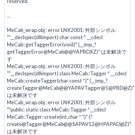
reserved.
...
MeCab_wrap.obj : error LNK2001: 外部シンボル
""__declspec(dllimport) char const * __cdecl
MeCab::getTaggerError(void)" (__imp_?
getTaggerError@MeCab@@YAPBDXZ)" は未解決で
す
MeCab_wrap.obj : error LNK2001: 外部シンボル
""__declspec(dllimport) class MeCab::Tagger * __cdecl
MeCab::createTagger(char const *)" (__imp_?
createTagger@MeCab@@YAPAVTagger@1@PBD@Z)"
は未解決です
MeCab_wrap.obj : error LNK2001: 外部シンボル
""public: static class MeCab::Tagger *__cdecl
MeCab::Tagger::create(int,char * *)" (?
create@Tagger@MeCab@@SAPAV12@HPAPAD@Z)"
は未解決です