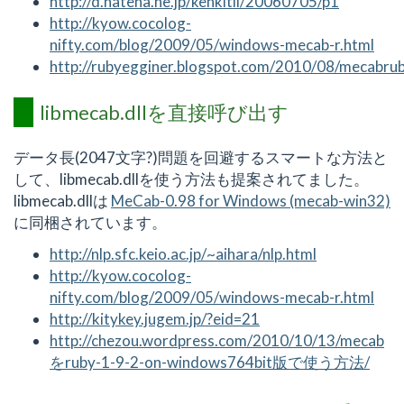
http://d.hatena.ne.jp/kenkitii/20060705/p1
http://kyow.cocolog-
nifty.com/blog/2009/05/windows-mecab-r.html
http://rubyegginer.blogspot.com/2010/08/mecabru
libmecab.dllを直接呼び出す
データ長(2047文字?)問題を回避するスマートな方法と
して、libmecab.dllを使う方法も提案されてました。
libmecab.dllは
MeCab-0.98 for Windows (mecab-win32)
に同梱されています。
http://nlp.sfc.keio.ac.jp/~aihara/nlp.html
http://kyow.cocolog-
nifty.com/blog/2009/05/windows-mecab-r.html
http://kitykey.jugem.jp/?eid=21
http://chezou.wordpress.com/2010/10/13/mecab
をruby-1-9-2-on-windows764bit版で使う方法/