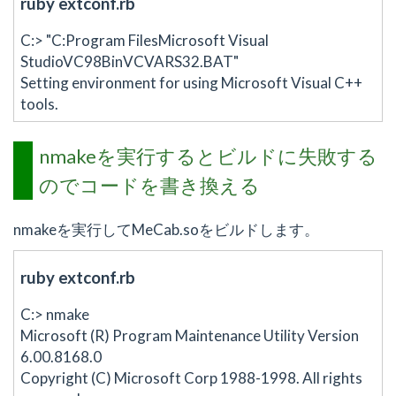
ruby extconf.rb
C:> "C:Program FilesMicrosoft Visual
StudioVC98BinVCVARS32.BAT"
Setting environment for using Microsoft Visual C++
tools.
nmakeを実行するとビルドに失敗する
のでコードを書き換える
nmakeを実行してMeCab.soをビルドします。
ruby extconf.rb
C:> nmake
Microsoft (R) Program Maintenance Utility Version
6.00.8168.0
Copyright (C) Microsoft Corp 1988-1998. All rights