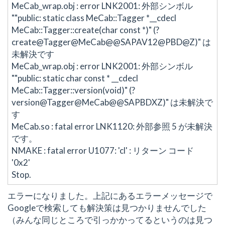
MeCab_wrap.obj : error LNK2001: 外部シンボル
""public: static class MeCab::Tagger *__cdecl
MeCab::Tagger::create(char const *)" (?
create@Tagger@MeCab@@SAPAV12@PBD@Z)" は
未解決です
MeCab_wrap.obj : error LNK2001: 外部シンボル
""public: static char const * __cdecl
MeCab::Tagger::version(void)" (?
version@Tagger@MeCab@@SAPBDXZ)" は未解決で
す
MeCab.so : fatal error LNK1120: 外部参照 5 が未解決
です。
NMAKE : fatal error U1077: 'cl' : リターン コード
'0x2'
Stop.
エラーになりました。上記にあるエラーメッセージで
Googleで検索しても解決策は見つかりませんでした
（みんな同じところで引っかかってるというのは見つ