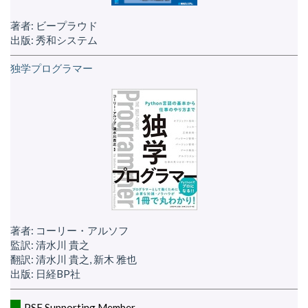
著者: ビープラウド
出版: 秀和システム
独学プログラマー
著者: コーリー・アルソフ
監訳: 清水川 貴之
翻訳: 清水川 貴之, 新木 雅也
出版: 日経BP社
PSF Supporting Member