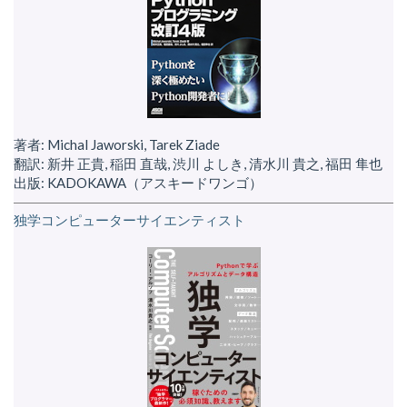
著者: Michal Jaworski, Tarek Ziade
翻訳: 新井 正貴, 稲田 直哉, 渋川 よしき, 清水川 貴之, 福田 隼也
出版: KADOKAWA（アスキードワンゴ）
独学コンピューターサイエンティスト