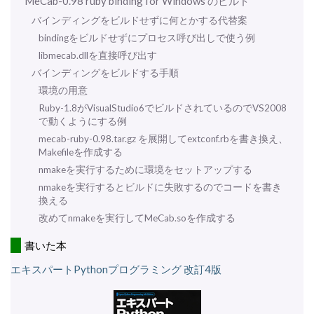
MeCab-0.98 ruby binding for Windows のビルド
バインディングをビルドせずに何とかする代替案
bindingをビルドせずにプロセス呼び出しで使う例
libmecab.dllを直接呼び出す
バインディングをビルドする手順
環境の用意
Ruby-1.8がVisualStudio6でビルドされているのでVS2008
で動くようにする例
mecab-ruby-0.98.tar.gz を展開してextconf.rbを書き換え、
Makefileを作成する
nmakeを実行するために環境をセットアップする
nmakeを実行するとビルドに失敗するのでコードを書き
換える
改めてnmakeを実行してMeCab.soを作成する
書いた本
エキスパートPythonプログラミング 改訂4版