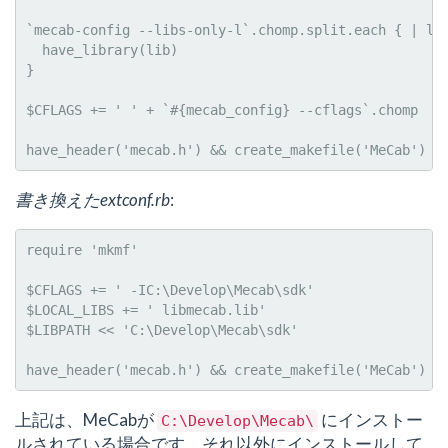
`mecab-config --libs-only-l`.chomp.split.each { | lib
  have_library(lib)

}

$CFLAGS += ' ' + `#{mecab_config} --cflags`.chomp

書き換えたextconf.rb
:
require 'mkmf'

$CFLAGS += ' -IC:\Develop\Mecab\sdk'

$LOCAL_LIBS += ' libmecab.lib'

$LIBPATH << 'C:\Develop\Mecab\sdk'

上記は、MeCabが
にインストー
C:\Develop\Mecab\
ルされている場合です。それ以外にインストールして