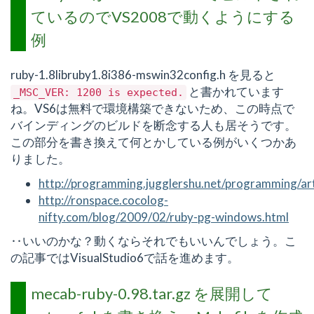
ているのでVS2008で動くようにする
例
ruby-1.8libruby1.8i386-mswin32config.h を見ると
と書かれています
_MSC_VER:
1200
is
expected.
ね。VS6は無料で環境構築できないため、この時点で
バインディングのビルドを断念する人も居そうです。
この部分を書き換えて何とかしている例がいくつかあ
りました。
http://programming.jugglershu.net/programming/art
http://ronspace.cocolog-
nifty.com/blog/2009/02/ruby-pg-windows.html
‥いいのかな？動くならそれでもいいんでしょう。こ
の記事ではVisualStudio6で話を進めます。
mecab-ruby-0.98.tar.gz を展開して