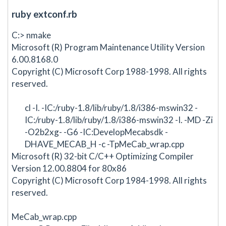
ruby extconf.rb
C:> nmake
Microsoft (R) Program Maintenance Utility Version
6.00.8168.0
Copyright (C) Microsoft Corp 1988-1998. All rights
reserved.
cl -I. -IC:/ruby-1.8/lib/ruby/1.8/i386-mswin32 -
IC:/ruby-1.8/lib/ruby/1.8/i386-mswin32 -I. -MD -Zi
-O2b2xg- -G6 -IC:DevelopMecabsdk -
DHAVE_MECAB_H -c -TpMeCab_wrap.cpp
Microsoft (R) 32-bit C/C++ Optimizing Compiler
Version 12.00.8804 for 80x86
Copyright (C) Microsoft Corp 1984-1998. All rights
reserved.
MeCab_wrap.cpp