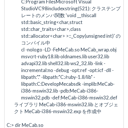
C:Program FilesMicrosoft Visual
StudioVC98includexstring(521): クラステンプ
レートのメンバ関数 'void __thiscall
std::basic_string<char,struct
std::char_traits<char>,class
std::allocator<char> >::_Copy(unsigned int)' の
コンパイル中
cl -nologo -LD -FeMeCab.so MeCab_wrap.obj
msvcrt-ruby18.lib oldnames.lib user32.lib
advapi32.lib shell32.lib ws2_32.lib -link -
incremental:no -debug -opt:ref -opt:icf -dll -
libpath:"." -libpath:"C:/ruby-1.8/lib" -
libpath:C:DevelopMecabsdk -implib:MeCab-
i386-mswin32.lib -pdb:MeCab-i386-
mswin32.pdb -def:MeCab-i386-mswin32.def
ライブラリ MeCab-i386-mswin32.lib とオブジェ
クト MeCab-i386-mswin32.exp を作成中
C:> dir MeCab.so