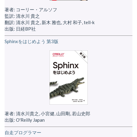
著者: コーリー・アルソフ
監訳: 清水川 貴之
翻訳: 清水川 貴之, 新木 雅也, 大村 和子, tell-k
出版: 日経BP社
Sphinxをはじめよう 第3版
著者: 清水川貴之, 小宮健, 山田剛, 若山史郎
出版: O'Reilly Japan
自走プログラマー