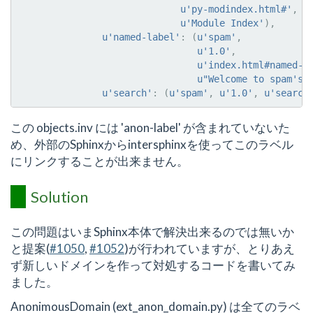
u
'py-modindex.html#'
,
u
'Module Index'
),
u
'named-label'
:
(
u
'spam'
,
u
'1.0'
,
u
'index.html#named-l
u
"Welcome to spam's 
u
'search'
:
(
u
'spam'
,
u
'1.0'
,
u
'search
この objects.inv には 'anon-label' が含まれていないた
め、外部のSphinxからintersphinxを使ってこのラベル
にリンクすることが出来ません。
Solution
この問題はいまSphinx本体で解決出来るのでは無いか
と提案(
#1050
,
#1052
)が行われていますが、とりあえ
ず新しいドメインを作って対処するコードを書いてみ
ました。
AnonimousDomain (ext_anon_domain.py) は全てのラベ