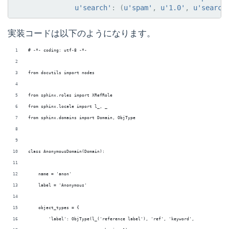
u
'search'
:
(
u
'spam'
,
u
'1.0'
,
u
'search
実装コードは以下のようになります。
# -*- coding: utf-8 -*-
from docutils import nodes
from sphinx.roles import XRefRole
from sphinx.locale import l_, _
from sphinx.domains import Domain, ObjType
class AnonymousDomain(Domain):
    name = 'anon'
    label = 'Anonymous'
    object_types = {
        'label': ObjType(l_('reference label'), 'ref', 'keyword',