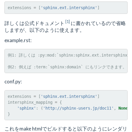
extensions
=
[
'sphinx.ext.intersphinx'
]
[
1
]
詳しくは公式ドキュメント
に書かれているので省略
しますが、以下のように使えます。
example.rst:
例1: 詳しくは :py:mod:`sphinx:sphinx.ext.intersphi
conf.py:
extensions
=
[
'sphinx.ext.intersphinx'
]
intersphinx_mapping
=
{
'sphinx'
:
(
'http://sphinx-users.jp/doc11'
,
None
)
}
これをmake htmlでビルドすると以下のようにレンダリ