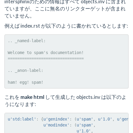
intersphinxのための情報はすべて objects.inv に含まれ
ていますが、ここに無名のリンクターゲットが含まれ
ていません。
例えば index.rst が以下のように書かれているとします:
.. _named-label:

Welcome to spam's documentation!

================================

.. _anon-label:

これを
make html
して生成した objects.inv は以下のよ
うになります:
u
'std:label'
:
{
u
'genindex'
:
(
u
'spam'
,
u
'1.0'
,
u
'geni
u
'modindex'
:
(
u
'spam'
,
u
'1.0'
,