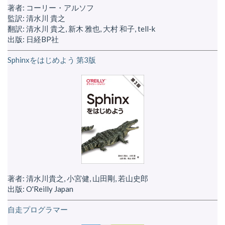
著者: コーリー・アルソフ
監訳: 清水川 貴之
翻訳: 清水川 貴之, 新木 雅也, 大村 和子, tell-k
出版: 日経BP社
Sphinxをはじめよう 第3版
著者: 清水川貴之, 小宮健, 山田剛, 若山史郎
出版: O'Reilly Japan
自走プログラマー