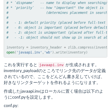
# * `dispname`   -- name to display when searching/l
# * `priority`   -- how "important" the object is
#                   (determines placement in search 
#
#   - 1: default priority (placed before full-text m
#   - 0: object is important (placed before default-
#   - 2: object is unimportant (placed after full-te
#   - -1: object should not show up in search at all
inventory
=
inventory_header
+
zlib
.
compress
(
invento
open
(
'javaapi.inv'
,
'wb'
)
.
write
(
inventory
)
これを実行すると
が生成されます。
javaapi.inv
inventory_payloadのところでリンク先のデータが定義
されているので、ここをどんどん書き足していけば、
好きなリンクターゲットを作れるようになります。
作成したjavaapi.invはローカルに置く場合は以下のよ
うにconf.pyを設定します。
conf.py: