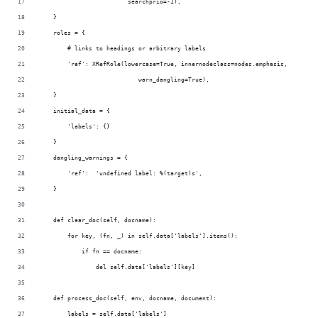
                         searchprio=-1),
    }
    roles = {
        # links to headings or arbitrary labels
        'ref': XRefRole(lowercase=True, innernodeclass=nodes.emphasis,
                            warn_dangling=True),
    }
    initial_data = {
        'labels': {}
    }
    dangling_warnings = {
        'ref':  'undefined label: %(target)s',
    }
    def clear_doc(self, docname):
        for key, (fn, _) in self.data['labels'].items():
            if fn == docname:
                del self.data['labels'][key]
    def process_doc(self, env, docname, document):
        labels = self.data['labels']