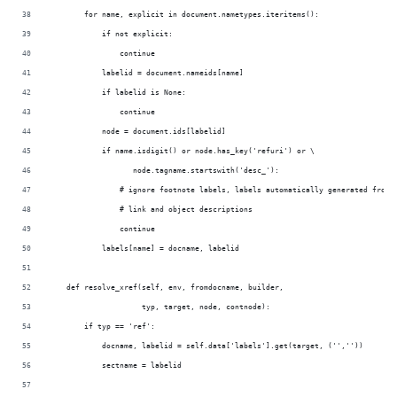
        for name, explicit in document.nametypes.iteritems():
            if not explicit:
                continue
            labelid = document.nameids[name]
            if labelid is None:
                continue
            node = document.ids[labelid]
            if name.isdigit() or node.has_key('refuri') or \
                   node.tagname.startswith('desc_'):
                # ignore footnote labels, labels automatically generated from 
                # link and object descriptions
                continue
            labels[name] = docname, labelid
    def resolve_xref(self, env, fromdocname, builder,
                     typ, target, node, contnode):
        if typ == 'ref':
            docname, labelid = self.data['labels'].get(target, ('',''))
            sectname = labelid