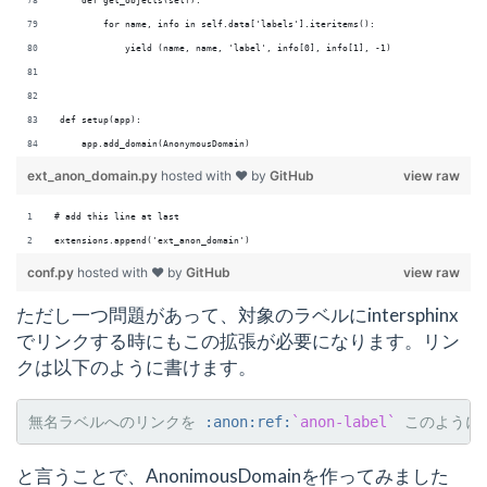
    def get_objects(self):
        for name, info in self.data['labels'].iteritems():
            yield (name, name, 'label', info[0], info[1], -1)
def setup(app):
    app.add_domain(AnonymousDomain)
ext_anon_domain.py
hosted with ❤ by
GitHub
view raw
# add this line at last
extensions.append('ext_anon_domain')
conf.py
hosted with ❤ by
GitHub
view raw
ただし一つ問題があって、対象のラベルにintersphinx
でリンクする時にもこの拡張が必要になります。リン
クは以下のように書けます。
無名ラベルへのリンクを 
:anon:ref:
`anon-label`
と言うことで、AnonimousDomainを作ってみました