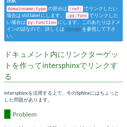
注釈
の部分は
でリンクしたい
domainname:type
:ref:
場合は std:label にします。
でリンクした
:py:func
い場合は
にします。このあたりはドメ
py:function
インの話なので、詳しくは
domain
を参照して下さ
い。
ドキュメント内にリンクターゲッ
トを作ってintersphinxでリンクす
る
intersphinxを活用する上で、今のSphinxにはちょっと
した問題があります。
Problem