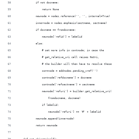
            if not docname:
                return None
            newnode = nodes.reference('', '', internal=True)
            innernode = nodes.emphasis(sectname, sectname)
            if docname == fromdocname:
                newnode['refid'] = labelid
            else:
                # set more info in contnode; in case the
                # get_relative_uri call raises NoUri,
                # the builder will then have to resolve these
                contnode = addnodes.pending_xref('')
                contnode['refdocname'] = docname
                contnode['refsectname'] = sectname
                newnode['refuri'] = builder.get_relative_uri(
                    fromdocname, docname)
                if labelid:
                    newnode['refuri'] += '#' + labelid
            newnode.append(innernode)
            return newnode