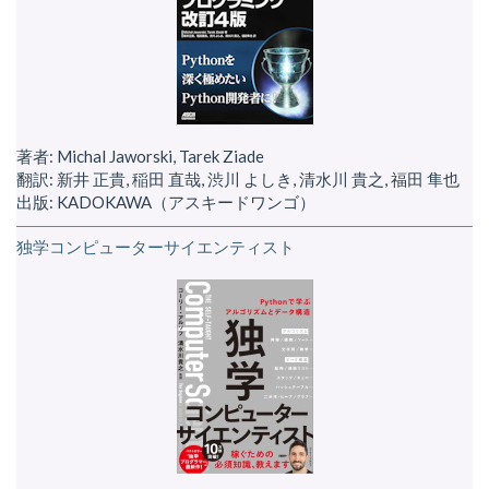
著者: Michal Jaworski, Tarek Ziade
翻訳: 新井 正貴, 稲田 直哉, 渋川 よしき, 清水川 貴之, 福田 隼也
出版: KADOKAWA（アスキードワンゴ）
独学コンピューターサイエンティスト