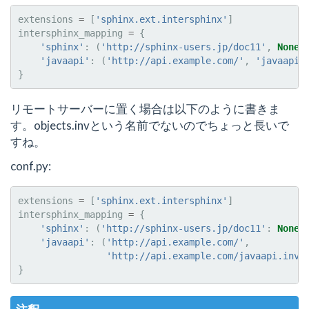
extensions
=
[
'sphinx.ext.intersphinx'
]
intersphinx_mapping
=
{
'sphinx'
:
(
'http://sphinx-users.jp/doc11'
,
None
)
'javaapi'
:
(
'http://api.example.com/'
,
'javaapi.
}
リモートサーバーに置く場合は以下のように書きま
す。objects.invという名前でないのでちょっと長いで
すね。
conf.py:
extensions
=
[
'sphinx.ext.intersphinx'
]
intersphinx_mapping
=
{
'sphinx'
:
(
'http://sphinx-users.jp/doc11'
:
None
)
'javaapi'
:
(
'http://api.example.com/'
,
'http://api.example.com/javaapi.inv'
}