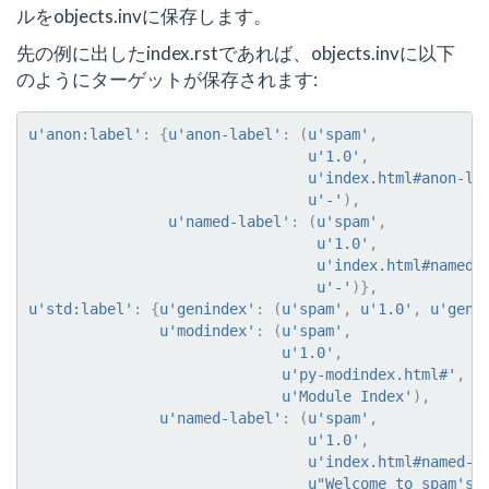
ルをobjects.invに保存します。
先の例に出したindex.rstであれば、objects.invに以下
のようにターゲットが保存されます:
u
'anon:label'
:
{
u
'anon-label'
:
(
u
'spam'
,
u
'1.0'
,
u
'index.html#anon-la
u
'-'
),
u
'named-label'
:
(
u
'spam'
,
u
'1.0'
,
u
'index.html#named-
u
'-'
)},
u
'std:label'
:
{
u
'genindex'
:
(
u
'spam'
,
u
'1.0'
,
u
'geni
u
'modindex'
:
(
u
'spam'
,
u
'1.0'
,
u
'py-modindex.html#'
,
u
'Module Index'
),
u
'named-label'
:
(
u
'spam'
,
u
'1.0'
,
u
'index.html#named-l
u
"Welcome to spam's 