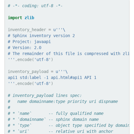
# -*- coding: utf-8 -*-
import
zlib
inventory_header
=
u
'''
\
# Sphinx inventory version 2
# Project: javaapi
# Version: 2.0
# The remainder of this file is compressed with zlib
'''
.
encode
(
'utf-8'
)
inventory_payload
=
u
'''
\
api1 std:label -1 api.html#api1 API 1
'''
.
encode
(
'utf-8'
)
# inventory_payload lines spec:
#   name domainname:type priority uri dispname
#
# * `name`       -- fully qualified name
# * `domainname` -- sphinx domain name
# * `type`       -- object type specified by domain 
# * `uri`        -- relative uri with anchor