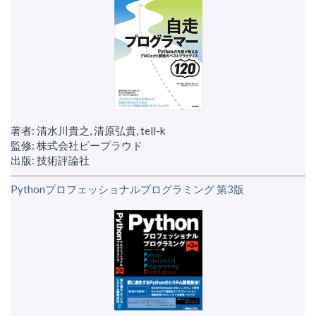
著者: 清水川貴之, 清原弘貴, tell-k
監修: 株式会社ビープラウド
出版: 技術評論社
Pythonプロフェッショナルプログラミング 第3版