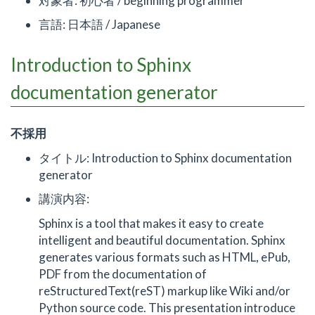
対象者: 初心者 / beginning programmer
言語: 日本語 / Japanese
Introduction to Sphinx
documentation generator
不採用
タイトル: Introduction to Sphinx documentation
generator
講演内容:
Sphinx is a tool that makes it easy to create
intelligent and beautiful documentation. Sphinx
generates various formats such as HTML, ePub,
PDF from the documentation of
reStructuredText(reST) markup like Wiki and/or
Python source code. This presentation introduce