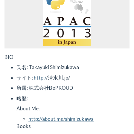
BIO
氏名: Takayuki Shimizukawa
サイト:
http:/
/清水川.jp/
所属: 株式会社BePROUD
略歴:
About Me:
http://about.me/shimizukawa
Books