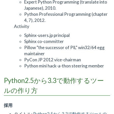
Expert Python Programming (translate into
Japanese), 2010.
Python Professional Programming (chapter
4, 7), 2012.
Activity
Sphinx-users.jp principal
Sphinx co-committer
Pillow "the successor of PIL" win32/64 egg
maintainer
PyCon JP 2012 vice-chairman
Python mini hack-a-thon steering member
Python2.5から3.3で動作するツー
ルの作り方
採用
タイトル:
Python2.5から3.3で動作するツールの