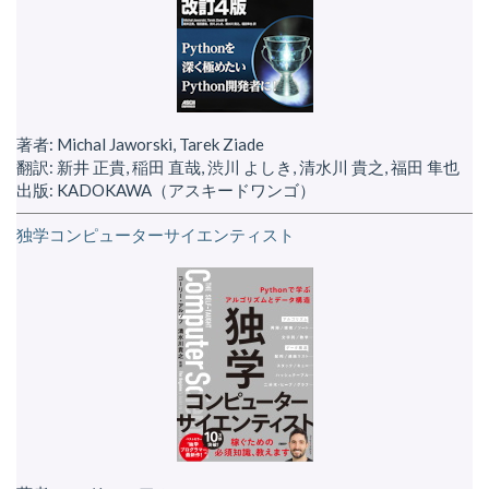
著者: Michal Jaworski, Tarek Ziade
翻訳: 新井 正貴, 稲田 直哉, 渋川 よしき, 清水川 貴之, 福田 隼也
出版: KADOKAWA（アスキードワンゴ）
独学コンピューターサイエンティスト