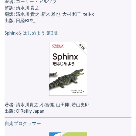
著者: コーリー・アルソフ
監訳: 清水川 貴之
翻訳: 清水川 貴之, 新木 雅也, 大村 和子, tell-k
出版: 日経BP社
Sphinxをはじめよう 第3版
著者: 清水川貴之, 小宮健, 山田剛, 若山史郎
出版: O'Reilly Japan
自走プログラマー