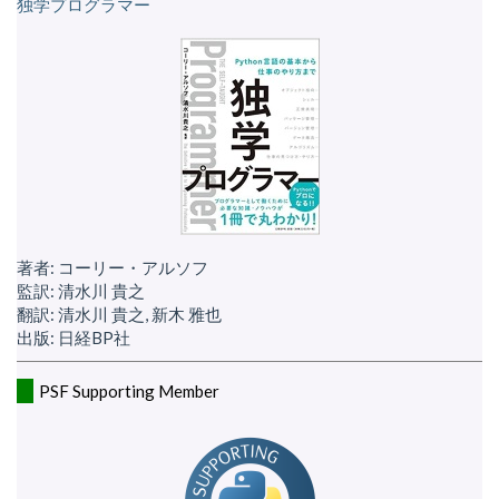
独学プログラマー
著者: コーリー・アルソフ
監訳: 清水川 貴之
翻訳: 清水川 貴之, 新木 雅也
出版: 日経BP社
PSF Supporting Member