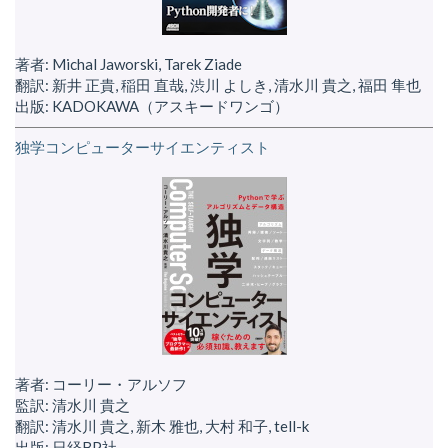
著者: Michal Jaworski, Tarek Ziade
翻訳: 新井 正貴, 稲田 直哉, 渋川 よしき, 清水川 貴之, 福田 隼也
出版: KADOKAWA（アスキードワンゴ）
独学コンピューターサイエンティスト
著者: コーリー・アルソフ
監訳: 清水川 貴之
翻訳: 清水川 貴之, 新木 雅也, 大村 和子, tell-k
出版: 日経BP社