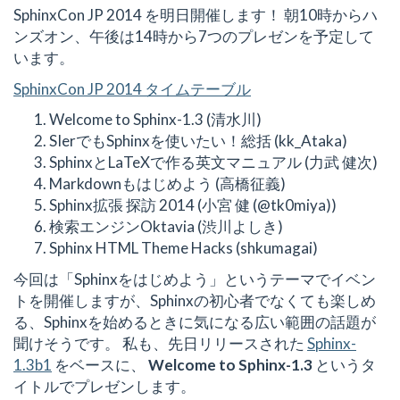
SphinxCon JP 2014 を明日開催します！ 朝10時からハ
ンズオン、午後は14時から7つのプレゼンを予定して
います。
SphinxCon JP 2014 タイムテーブル
Welcome to Sphinx-1.3 (清水川)
SIerでもSphinxを使いたい！総括 (kk_Ataka)
SphinxとLaTeXで作る英文マニュアル (力武 健次)
Markdownもはじめよう (高橋征義)
Sphinx拡張 探訪 2014 (小宮 健 (@tk0miya))
検索エンジンOktavia (渋川よしき)
Sphinx HTML Theme Hacks (shkumagai)
今回は「Sphinxをはじめよう」というテーマでイベン
トを開催しますが、Sphinxの初心者でなくても楽しめ
る、Sphinxを始めるときに気になる広い範囲の話題が
聞けそうです。 私も、先日リリースされた
Sphinx-
1.3b1
をベースに、
Welcome to Sphinx-1.3
というタ
イトルでプレゼンします。