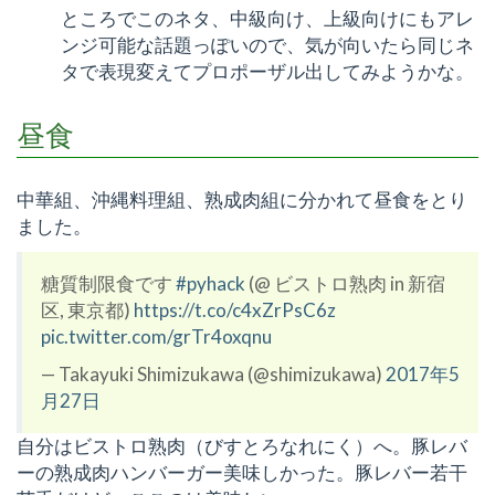
ところでこのネタ、中級向け、上級向けにもアレ
ンジ可能な話題っぽいので、気が向いたら同じネ
タで表現変えてプロポーザル出してみようかな。
昼食
中華組、沖縄料理組、熟成肉組に分かれて昼食をとり
ました。
糖質制限食です
#pyhack
(@ ビストロ熟肉 in 新宿
区, 東京都)
https://t.co/c4xZrPsC6z
pic.twitter.com/grTr4oxqnu
— Takayuki Shimizukawa (@shimizukawa)
2017年5
月27日
自分はビストロ熟肉（びすとろなれにく）へ。豚レバ
ーの熟成肉ハンバーガー美味しかった。豚レバー若干