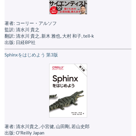
著者: コーリー・アルソフ
監訳: 清水川 貴之
翻訳: 清水川 貴之, 新木 雅也, 大村 和子, tell-k
出版: 日経BP社
Sphinxをはじめよう 第3版
著者: 清水川貴之, 小宮健, 山田剛, 若山史郎
出版: O'Reilly Japan