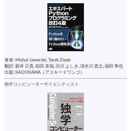
著者: Michal Jaworski, Tarek Ziade
翻訳: 新井 正貴, 稲田 直哉, 渋川 よしき, 清水川 貴之, 福田 隼也
出版: KADOKAWA（アスキードワンゴ）
独学コンピューターサイエンティスト