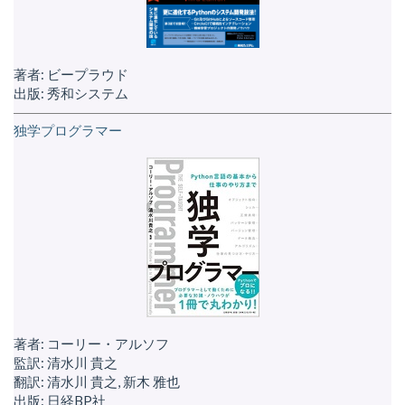
著者: ビープラウド
出版: 秀和システム
独学プログラマー
著者: コーリー・アルソフ
監訳: 清水川 貴之
翻訳: 清水川 貴之, 新木 雅也
出版: 日経BP社