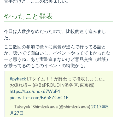
苦手だけど、ここのは美味しい。
やったこと発表
今日は人数少なめだったので、比較的速く進みまし
た。
ここ数回の参加で徐々に実装が進んで行ってる話と
か、聴いてて面白いし、イベントやっててよかったな
ーと思うね。あと実装進まないけど意見交換（雑談）
が捗ってるのもこのイベントの特徴かも。
#pyhack
LTタイム！！が終わって撤収しました。
お疲れ様～ (@ BePROUD in 渋谷区, 東京都)
https://t.co/qndk67WoF4
pic.twitter.com/B6n8ZG6C1E
— Takayuki Shimizukawa (@shimizukawa)
2017年5
月27日