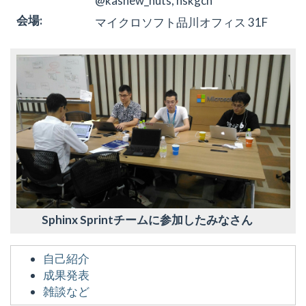
@kashew_nuts, nskgch
会場
:
マイクロソフト品川オフィス 31F
Sphinx Sprintチームに参加したみなさん
自己紹介
成果発表
雑談など