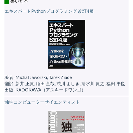
書いた本
エキスパートPythonプログラミング 改訂4版
著者: Michal Jaworski, Tarek Ziade
翻訳: 新井 正貴, 稲田 直哉, 渋川 よしき, 清水川 貴之, 福田 隼也
出版: KADOKAWA（アスキードワンゴ）
独学コンピューターサイエンティスト