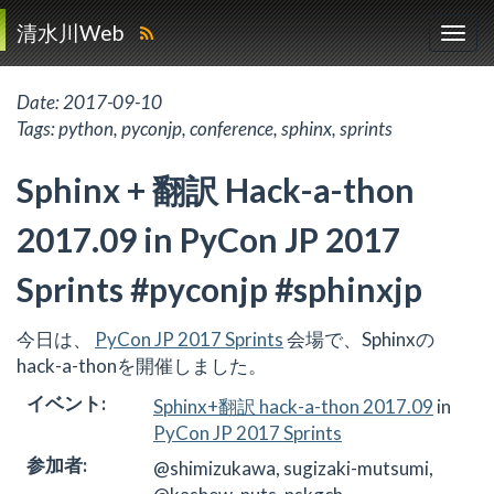
清水川Web
Date:
2017-09-10
Tags:
python
,
pyconjp
,
conference
,
sphinx
,
sprints
Sphinx + 翻訳 Hack-a-thon
2017.09 in PyCon JP 2017
Sprints #pyconjp #sphinxjp
今日は、
PyCon JP 2017 Sprints
会場で、Sphinxの
hack-a-thonを開催しました。
イベント
:
Sphinx+翻訳 hack-a-thon 2017.09
in
PyCon JP 2017 Sprints
参加者
:
@shimizukawa, sugizaki-mutsumi,