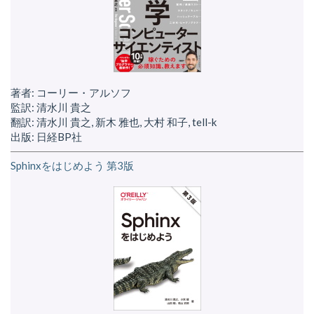
著者: コーリー・アルソフ
監訳: 清水川 貴之
翻訳: 清水川 貴之, 新木 雅也, 大村 和子, tell-k
出版: 日経BP社
Sphinxをはじめよう 第3版