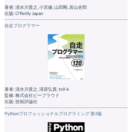
著者: 清水川貴之, 小宮健, 山田剛, 若山史郎
出版: O'Reilly Japan
自走プログラマー
著者: 清水川貴之, 清原弘貴, tell-k
監修: 株式会社ビープラウド
出版: 技術評論社
Pythonプロフェッショナルプログラミング 第3版