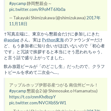
#pycamp
静岡懇親会～
pic.twitter.com/R9oMT6Xb0a
— Takayuki Shimizukawa (@shimizukawa)
2017年
11月18日
↑写真左端に、東京から懇親会だけに参加しにきた
@aodag
さん。実は
Python東海
のファウンダーだけ
ど、もう参加者に知り合いがほぼいないので「初心者
です」と冗談で挨拶すると本当にそう思われちゃう、
と言う話で盛り上がってました。
飲み放題ビールが「のどごし生」だったので、クラフ
トビールを求めて二次会へ...。
アップルホップ伊那谷産つがる 南信州ビール！
#pycamp
懇親会2 (@ Shinnosuke.o Hamamatsu)
https://t.co/cnmKhdbzpY
pic.twitter.com/NVOXbSSrW1