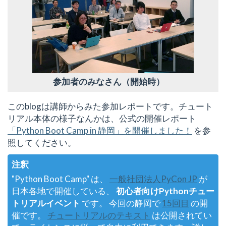
参加者のみなさん（開始時）
このblogは講師からみた参加レポートです。チュート
リアル本体の様子なんかは、公式の開催レポート
「Python Boot Camp in 静岡」を開催しました！
を参
照してください。
注釈
"Python Boot Camp" は、
一般社団法人PyCon JP
が
日本各地で開催している、
初心者向けPythonチュー
トリアルイベント
です。 今回の静岡で
15回目
の開
催です。
チュートリアルのテキスト
は公開されてい