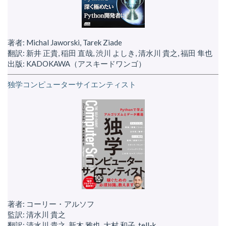
著者: Michal Jaworski, Tarek Ziade
翻訳: 新井 正貴, 稲田 直哉, 渋川 よしき, 清水川 貴之, 福田 隼也
出版: KADOKAWA（アスキードワンゴ）
独学コンピューターサイエンティスト
著者: コーリー・アルソフ
監訳: 清水川 貴之
翻訳: 清水川 貴之, 新木 雅也, 大村 和子, tell-k