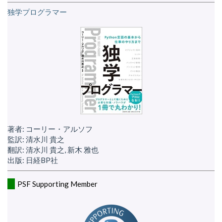
独学プログラマー
著者: コーリー・アルソフ
監訳: 清水川 貴之
翻訳: 清水川 貴之, 新木 雅也
出版: 日経BP社
PSF Supporting Member