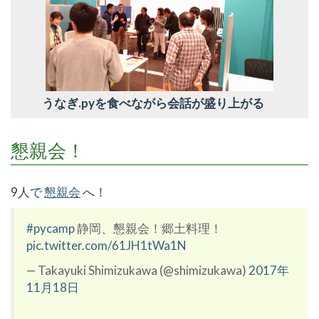
うなぎ.pyを食べながら会話が盛り上がる
懇親会！
9人で
懇親会
へ！
#pycamp
静岡、懇親会！郷土料理！
pic.twitter.com/61JH1tWa1N
— Takayuki Shimizukawa (@shimizukawa)
2017年
11月18日