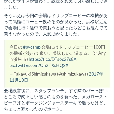
かなかサイズが合わず。設定を変えて良い感じにでき
ました。
そういえば今回の会場はドリップコーヒーの機械があ
って気軽にコーヒー飲めるのが良かった。浜松駅近辺
で会場に行く途中で買おうと思ったらどこも混んでて
買えなかったので、大変助かりました。
今日の
#pycamp
会場にはドリップコーヒー100円
の機械があって良い。美味しい。温まる。 (@ Any
in 浜松市)
https://t.co/DTs6c27s8A
pic.twitter.com/Oh2TXsHQ2X
— Takayuki Shimizukawa (@shimizukawa)
2017年
11月18日
会場設営後に、スタッフランチ。すぐ隣のバーっぽい
ところで肉々しい感じのものを食べた。メガロースト
ビーフ丼とポークジンジャーステーキで迷ったけど、
ちょっと寒かったのでポーク。