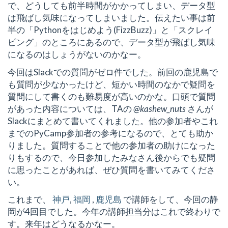
で、どうしても前半時間がかかってしまい、データ型
は飛ばし気味になってしまいました。伝えたい事は前
半の「Pythonをはじめよう(FizzBuzz)」と「スクレイ
ピング」のところにあるので、データ型が飛ばし気味
になるのはしょうがないのかなー。
今回はSlackでの質問がゼロ件でした。前回の鹿児島で
も質問が少なかったけど、短かい時間のなかで疑問を
質問にして書くのも難易度が高いのかな。口頭で質問
があった内容については、TAの
@kashew_nuts
さんが
Slackにまとめて書いてくれました。他の参加者やこれ
までのPyCamp参加者の参考になるので、とても助か
りました。質問することで他の参加者の助けになった
りもするので、今日参加したみなさん後からでも疑問
に思ったことがあれば、ぜひ質問を書いてみてくださ
い。
これまで、
神戸
,
福岡
,
鹿児島
で講師をして、今回の静
岡が4回目でした。今年の講師担当分はこれで終わりで
す。来年はどうなるかなー。