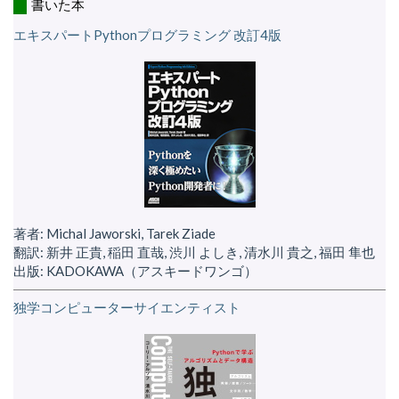
書いた本
エキスパートPythonプログラミング 改訂4版
著者: Michal Jaworski, Tarek Ziade
翻訳: 新井 正貴, 稲田 直哉, 渋川 よしき, 清水川 貴之, 福田 隼也
出版: KADOKAWA（アスキードワンゴ）
独学コンピューターサイエンティスト