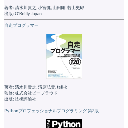
著者: 清水川貴之, 小宮健, 山田剛, 若山史郎
出版: O'Reilly Japan
自走プログラマー
著者: 清水川貴之, 清原弘貴, tell-k
監修: 株式会社ビープラウド
出版: 技術評論社
Pythonプロフェッショナルプログラミング 第3版