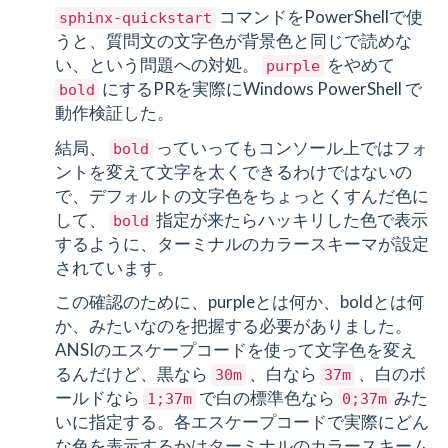
コマンドをPowerShellで使
sphinx-quickstart
うと、質問文の文字色が背景色と同じで読めな
い、という問題への対処。
をやめて
purple
にするPRを実際にWindows PowerShell で
bold
動作検証した。
結局、
っていってもコンソール上ではフォ
bold
ントを変えて文字を太くできるわけではないの
で、デフォルトの文字色をちょっとくすんだ色に
して、
指定が来たらハッキリした色で表示
bold
するように、ターミナルのカラースキーマが設定
されています。
この確認のために、purpleとは何か、boldとは何
か、みたいなのを把握する必要がありました。
ANSIのエスケープコードを使って文字色を変え
るんだけど、黒なら
、白なら
、白のボ
30m
37m
ールドなら
で白の標準色なら
みた
1;37m
0;37m
いに指定する。各エスケープコードで実際にどん
な色を表示するかはターミナルのカラースキーム