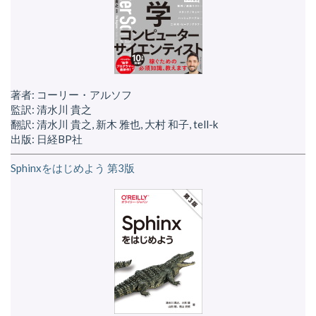
著者: コーリー・アルソフ
監訳: 清水川 貴之
翻訳: 清水川 貴之, 新木 雅也, 大村 和子, tell-k
出版: 日経BP社
Sphinxをはじめよう 第3版