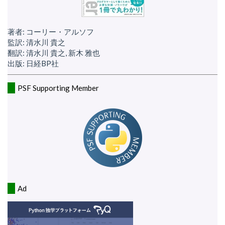
著者: コーリー・アルソフ
監訳: 清水川 貴之
翻訳: 清水川 貴之, 新木 雅也
出版: 日経BP社
PSF Supporting Member
Ad