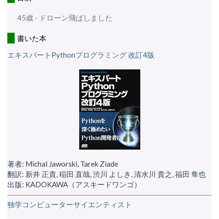
45歳 - ドローン飛ばしました
書いた本
エキスパートPythonプログラミング 改訂4版
著者: Michal Jaworski, Tarek Ziade
翻訳: 新井 正貴, 稲田 直哉, 渋川 よしき, 清水川 貴之, 福田 隼也
出版: KADOKAWA（アスキードワンゴ）
独学コンピューターサイエンティスト