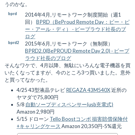
うのかな。
[
bprd
]
2014年4月,リモートワーク制度開始（週1
回）
BPRD（BeProud Remote Day：ビー・ピ
ー・アール・ディ） - ビープラウド社長のブ
ログ
[
bprd2
]
2015年6月,リモートワーク（無制限）
BPRD2.0(BePROUD Remote Day 2.0) - ビープ
ラウド社長のブログ
そんなワケで、4月以降、無駄にいろんな電子機器を買
いたくなってますが、今のところ3つ買いました。意外
と買ってなかった。
4/25 43型液晶テレビ
REGAZA 43M540X
近所の
ヤマダで75,800円
5/8
自動ソープディスペンサー(usb充電式)
Amazon 2,980円
5/15 ドローン
Tello Boostコンボ 損害賠償保険付
+キャリングケース
Amazon 20,350円-5%還元