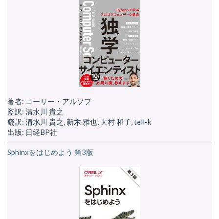
著者: コーリー・アルソフ
監訳: 清水川 貴之
翻訳: 清水川 貴之, 新木 雅也, 大村 和子, tell-k
出版: 日経BP社
Sphinxをはじめよう 第3版