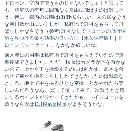
ドローン、室内で使うものじゃないでしょ！と思って
も、航空法の有無に関係なく自由に飛ばすのは難しそ
う。特に、都内の公園はほぼNGらしい。人の居なそう
な河川敷か山にいくしか、私有地で許可をもらって飛
ばすしかなさそう（参考:
許可なしでドローンの飛行場
所を見つける最も効率の良い方法【永久保存版】 | ド
ローン ウォーカー
）。なかなか厳しいね。
購入翌日の用事は私有地で許可をもらえていたので無
事達成できました。 ただ、Telloはカメラが下を向かな
いので、上から下を撮影するのには向かず、高さを合
わせて横から撮るくらししかできなかったのは残念な
ところ。地上で手を振るひとを空撮、とかやれたら楽
しいんだろうなあ。 買って使ってみて、次買うとき気
にするポイントが分かってきたかも。トイドローンを
買うなら次は
DJI Mavic Mini
がよさそうかな。