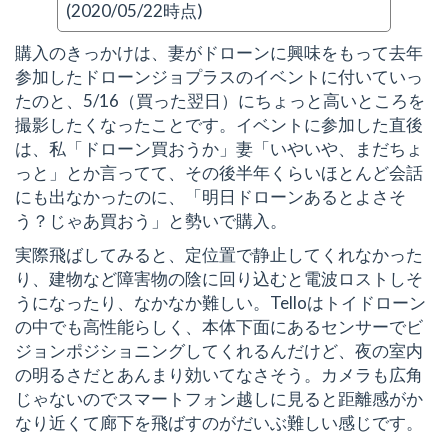
(2020/05/22時点)
購入のきっかけは、妻がドローンに興味をもって去年
参加したドローンジョプラスのイベントに付いていっ
たのと、5/16（買った翌日）にちょっと高いところを
撮影したくなったことです。イベントに参加した直後
は、私「ドローン買おうか」妻「いやいや、まだちょ
っと」とか言ってて、その後半年くらいほとんど会話
にも出なかったのに、「明日ドローンあるとよさそ
う？じゃあ買おう」と勢いで購入。
実際飛ばしてみると、定位置で静止してくれなかった
り、建物など障害物の陰に回り込むと電波ロストしそ
うになったり、なかなか難しい。Telloはトイドローン
の中でも高性能らしく、本体下面にあるセンサーでビ
ジョンポジショニングしてくれるんだけど、夜の室内
の明るさだとあんまり効いてなさそう。カメラも広角
じゃないのでスマートフォン越しに見ると距離感がか
なり近くて廊下を飛ばすのがだいぶ難しい感じです。