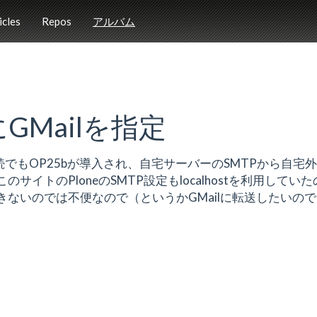
icles
Repos
アルバム
にGMailを指定
でもOP25bが導入され、自宅サーバーのSMTPから自宅
イトのPloneのSMTP設定もlocalhostを利用していた
ないのでは不便なので（というかGMailに転送したいの