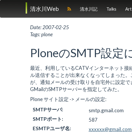
清水川Web
清水川記
Talks
Art
Date:
2007-02-25
Tags:
plone
PloneのSMTP設定
最近、利用しているCATVインターネット接続
ル送信することが出来なくなってしまった。このサ
が、通知メールの受け取りを自宅外に設定でき
GMailのSMTPサーバーを指定してみた。
Plone サイト設定 -> メールの設定:
SMTPサーバ
:
smtp.gmail.com
SMTPポート
:
587
ESMTPユーザ名
:
xxxxxx
@
gmail
.
com