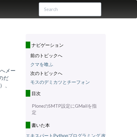
ナビゲーション
前のトピックへ
クマを喰ふ
外へメー
次のトピックへ
のだ
モスのデミカツとチーフォン
で）、
目次
PloneのSMTP設定にGMailを指
定
書いた本
エキスパートPythonプログラミング 改