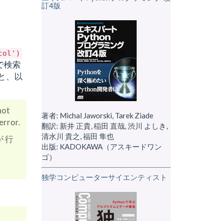
訂4版
col')
で検索
ると、以
not
著者: Michal Jaworski, Tarek Ziade
error.
翻訳: 新井 正貴, 稲田 直哉, 渋川 よしき,
清水川 貴之, 福田 隼也
 行
出版: KADOKAWA（アスキードワン
ゴ）
独学コンピューターサイエンティスト