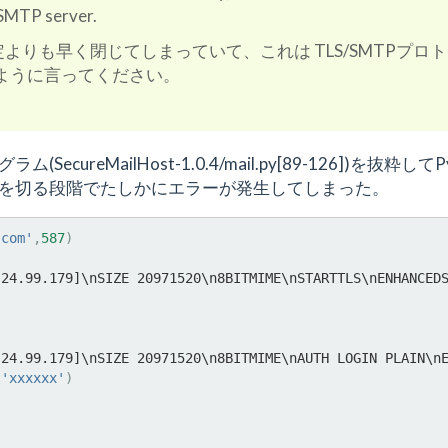
 SMTP server.
を規定よりも早く閉じてしまっていて、これは TLS/SMTPプロ
すように言ってください。
reMailHost-1.0.4/mail.py[89-126])を抜粋してPy
続を切る段階でたしかにエラーが発生してしまった。
.com'
,
587
)
.24.99.179]\nSIZE 20971520\n8BITMIME\nSTARTTLS\nENHANCED
.24.99.179]\nSIZE 20971520\n8BITMIME\nAUTH LOGIN PLAIN\n
,
'xxxxxx'
)