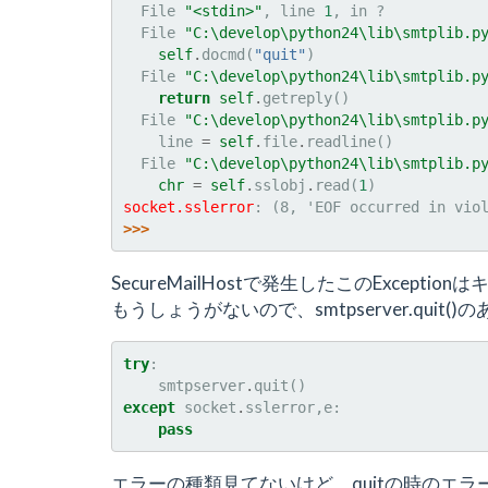
  File 
"<stdin>"
, line 
1
, in 
?
  File 
"C:\develop\python24\lib\smtplib.p
self
.
docmd
(
"quit"
)
  File 
"C:\develop\python24\lib\smtplib.p
return
self
.
getreply
()
  File 
"C:\develop\python24\lib\smtplib.p
line
=
self
.
file
.
readline
()
  File 
"C:\develop\python24\lib\smtplib.p
chr
=
self
.
sslobj
.
read
(
1
)
socket.sslerror
: 
(8, 'EOF occurred in vio
>>>
SecureMailHostで発生したこのExce
もうしょうがないので、smtpserver.qu
try
:
smtpserver
.
quit
()
except
socket
.
sslerror
,
e
:
pass
エラーの種類見てないけど、quitの時のエ