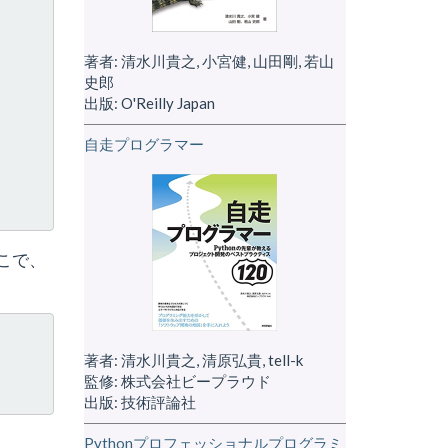
著者: 清水川貴之, 小宮健, 山田剛, 若山
史郎
出版: O'Reilly Japan
自走プログラマー
そこで、
著者: 清水川貴之, 清原弘貴, tell-k
監修: 株式会社ビープラウド
出版: 技術評論社
Pythonプロフェッショナルプログラミ