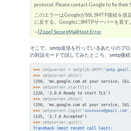
protocol. Please contact Google to fix their
このエラーはGoogleがSSL SMTP接続
に反する。GoogleにSMTPサーバーを直
—
[Zope] SecureMailHost Error
そこで、smtp送信を行っているあたりのプログラム(Secu
の対話モードで試してみたところ、smtp接
>>> 
smtpserver
=
smtplib
.
SMTP
(
'smtp.gmail
>>> 
smtpserver
.
ehlo
()
(250, 'mx.google.com at your service, [61
>>> 
smtpserver
.
starttls
()
(220, '2.0.0 Ready to start TLS')
>>> 
smtpserver
.
ehlo
()
(250, 'mx.google.com at your service, [61
>>> 
smtpserver
.
login
(
'xxxxxxxx@gmail.com'
(235, '2.7.0 Accepted')
>>> 
smtpserver
.
quit
()
Traceback (most recent call last):