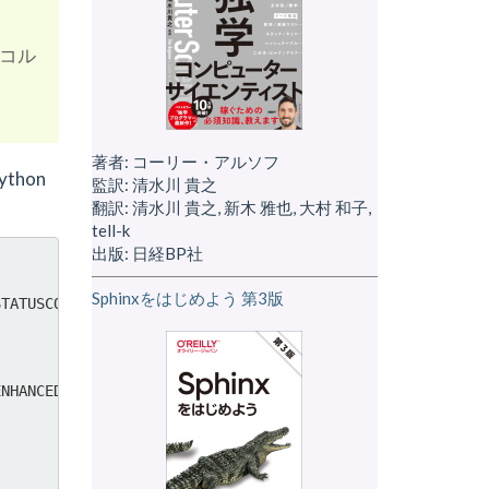
トコル
著者: コーリー・アルソフ
thon
監訳: 清水川 貴之
翻訳: 清水川 貴之, 新木 雅也, 大村 和子,
tell-k
出版: 日経BP社
Sphinxをはじめよう 第3版
STATUSCODES')
ENHANCEDSTATUSCODES')