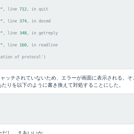
y"
, line 
712
, in 
quit
y"
, line 
374
, in 
docmd
y"
, line 
348
, in 
getreply
y"
, line 
160
, in 
readline
lation of protocol')
ptionはキャッチされていないため、エラーが画面に表示される。
it()のあたりを以下のように書き換えて対処することにした。
ラーだし、まあいいか。