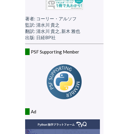
著者: コーリー・アルソフ
監訳: 清水川 貴之
翻訳: 清水川 貴之, 新木 雅也
出版: 日経BP社
PSF Supporting Member
Ad