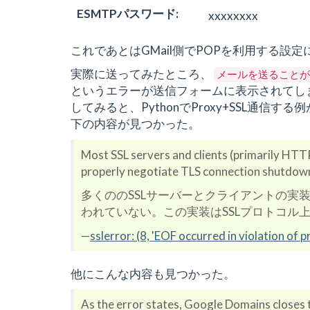
ESMTPパスワード
:
xxxxxxxx
これであとはGMail側でPOPを利用する
実際に送ってみたところ、
メールを送ることが
というエラーが送信フォームに表示されてし
してみると、PythonでProxy+SSL通信す
下の内容が見つかった。
Most SSL servers and clients (primarily HTTP
properly negotiate TLS connection shutdown.
多くののSSLサーバーとクライアントの実
われていない。この実装はSSLプロトコル
—
sslerror: (8, 'EOF occurred in violation of p
他にこんな内容も見つかった。
As the error states, Google Domains closes 