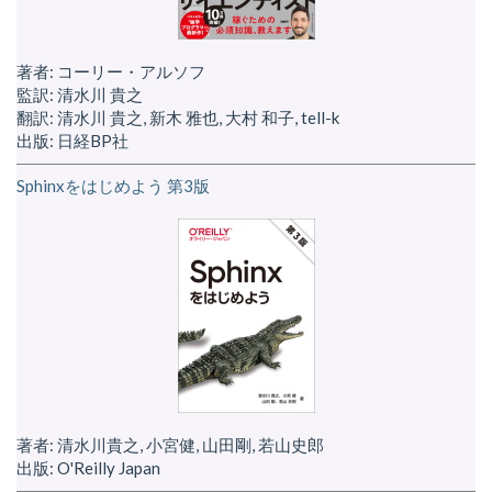
著者: コーリー・アルソフ
監訳: 清水川 貴之
翻訳: 清水川 貴之, 新木 雅也, 大村 和子, tell-k
出版: 日経BP社
Sphinxをはじめよう 第3版
著者: 清水川貴之, 小宮健, 山田剛, 若山史郎
出版: O'Reilly Japan