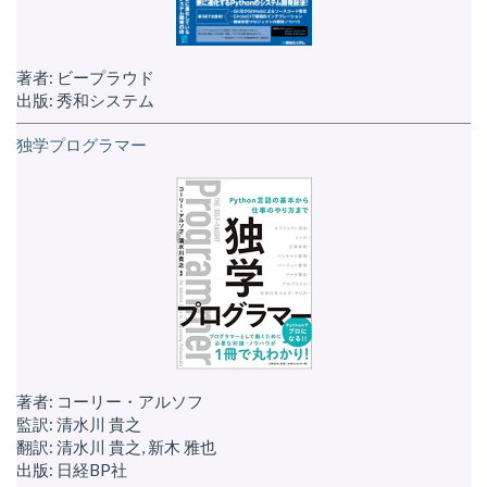
著者: ビープラウド
出版: 秀和システム
独学プログラマー
著者: コーリー・アルソフ
監訳: 清水川 貴之
翻訳: 清水川 貴之, 新木 雅也
出版: 日経BP社