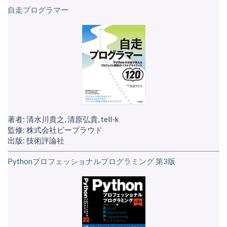
自走プログラマー
著者: 清水川貴之, 清原弘貴, tell-k
監修: 株式会社ビープラウド
出版: 技術評論社
Pythonプロフェッショナルプログラミング 第3版