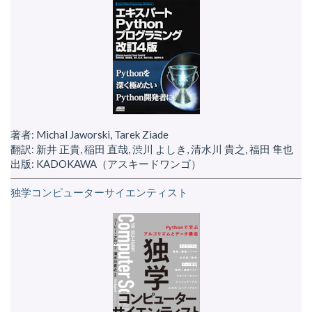
著者: Michal Jaworski, Tarek Ziade
翻訳: 新井 正貴, 稲田 直哉, 渋川 よしき, 清水川 貴之, 福田 隼也
出版: KADOKAWA（アスキードワンゴ）
独学コンピューターサイエンティスト