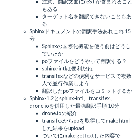
注意、翻訳文面にreSTが含まれること
もある
ターゲット名を翻訳できないこともあ
る
Sphinxドキュメントの翻訳手法あれこれ 15
分
Sphinxの国際化機能を使う前はどうし
ていたか
poファイルをどうやって翻訳する？
sphinx-intlは便利だね
transifexなどの便利なサービスで複数
人で並行作業しよう
翻訳したpoファイルをコミットするか
Sphinx-1.2とsphinx-intl、transifex、
drone.ioを併用した最強翻訳手順 10分
drone.ioの紹介
transifexからpoを取得してmake html
した結果をupload
ついでにmake gettextした内容で