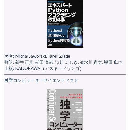
著者: Michal Jaworski, Tarek Ziade
翻訳: 新井 正貴, 稲田 直哉, 渋川 よしき, 清水川 貴之, 福田 隼也
出版: KADOKAWA（アスキードワンゴ）
独学コンピューターサイエンティスト