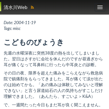
清水川Web
Date:
2004-11-19
Tags:
misc
こどものびょうき
先週の水曜深夜に突然38度の熱を出してしまいまし
た。翌日はさすがに会社を休んだのですが昼過ぎから
耳が痛くなって耳鼻科に行ったら中耳炎との診断。
その日の夜、限界を超えた痛みをこらえながら救急病
院で鎮痛剤をもらってきました。耳が痛くて涙が出た
のは始めてかも。「あの痛みは体験してみないと理解
できない」と言う尿道結石の人の気持ちがすこしだけ
理解できました。（あんたら、すごいよ＞K&A）
で、一週間たった今日もまだ耳が良く聞こえません。