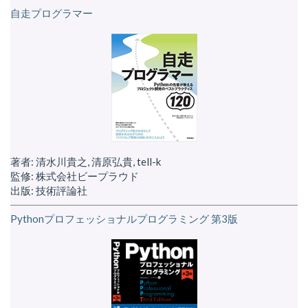
自走プログラマー
著者: 清水川貴之, 清原弘貴, tell-k
監修: 株式会社ビープラウド
出版: 技術評論社
Pythonプロフェッショナルプログラミング 第3版