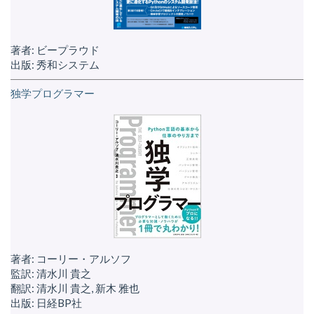
著者: ビープラウド
出版: 秀和システム
独学プログラマー
著者: コーリー・アルソフ
監訳: 清水川 貴之
翻訳: 清水川 貴之, 新木 雅也
出版: 日経BP社