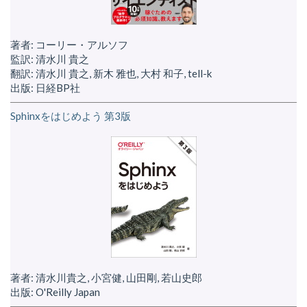
著者: コーリー・アルソフ
監訳: 清水川 貴之
翻訳: 清水川 貴之, 新木 雅也, 大村 和子, tell-k
出版: 日経BP社
Sphinxをはじめよう 第3版
著者: 清水川貴之, 小宮健, 山田剛, 若山史郎
出版: O'Reilly Japan