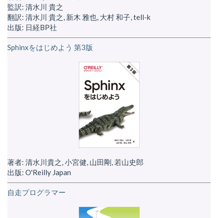
監訳: 清水川 貴之
翻訳: 清水川 貴之, 新木 雅也, 大村 和子, tell-k
出版: 日経BP社
Sphinxをはじめよう 第3版
著者: 清水川貴之, 小宮健, 山田剛, 若山史郎
出版: O'Reilly Japan
自走プログラマー