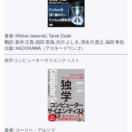
著者: Michal Jaworski, Tarek Ziade
翻訳: 新井 正貴, 稲田 直哉, 渋川 よしき, 清水川 貴之, 福田 隼也
出版: KADOKAWA（アスキードワンゴ）
独学コンピューターサイエンティスト
著者: コーリー・アルソフ