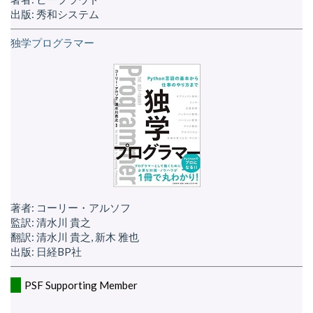
出版: 秀和システム
独学プログラマー
著者: コーリー・アルソフ
監訳: 清水川 貴之
翻訳: 清水川 貴之, 新木 雅也
出版: 日経BP社
PSF Supporting Member