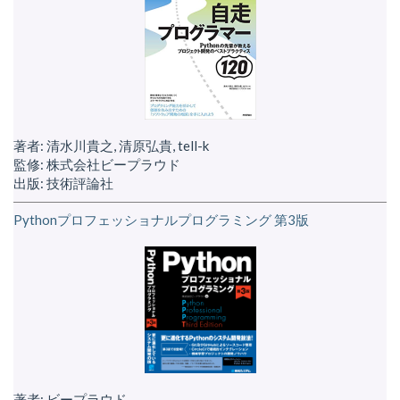
著者: 清水川貴之, 清原弘貴, tell-k
監修: 株式会社ビープラウド
出版: 技術評論社
Pythonプロフェッショナルプログラミング 第3版
著者: ビープラウド