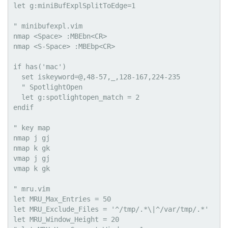
let g:miniBufExplSplitToEdge=1

" minibufexpl.vim

nmap <Space> :MBEbn<CR>

nmap <S-Space> :MBEbp<CR>

if has('mac')

  set iskeyword=@,48-57,_,128-167,224-235

  " SpotlightOpen

  let g:spotlightopen_match = 2

endif

" key map

nmap j gj

nmap k gk

vmap j gj

vmap k gk

" mru.vim

let MRU_Max_Entries = 50

let MRU_Exclude_Files = '^/tmp/.*\|^/var/tmp/.*'

let MRU_Window_Height = 20
