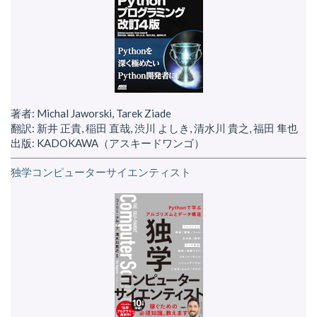
著者: Michal Jaworski, Tarek Ziade
翻訳: 新井 正貴, 稲田 直哉, 渋川 よしき, 清水川 貴之, 福田 隼也
出版: KADOKAWA（アスキードワンゴ）
独学コンピューターサイエンティスト