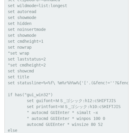
set wildmode=list:longest

set autoread

set showmode

set hidden

set noinsertmode

set showmode

set cmdheight=1

set nowrap

"set wrap

set laststatus=2

"set cmdheight=2

set showcmd

set title

set statusline=%<%f\ %m%r%h%w%{'['.(&fenc!=''?&fenc:&
if has("gui_win32")

        set guifont=ＭＳ_ゴシック:h12:cSHIFTJIS

        set printfont=ＭＳ_ゴシック:h10:cSHIFTJIS

        " autocmd GUIEnter * simalt ~x

        " autocmd GUIEnter * winpos 100 0

        autocmd GUIEnter * winsize 80 52

else
