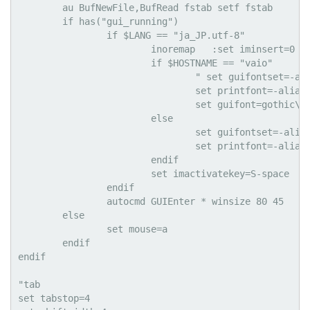
        au BufNewFile,BufRead fstab setf fstab

        if has("gui_running")

                if $LANG == "ja_JP.utf-8"

                        inoremap   :set iminsert=0

                        if $HOSTNAME == "vaio"

                                " set guifontset=-ali
                                set printfont=-alias-
                                set guifont=gothic\ M
                        else

                                set guifontset=-alias
                                set printfont=-alias-
                        endif

                        set imactivatekey=S-space

                endif

                autocmd GUIEnter * winsize 80 45

        else

                set mouse=a

        endif

endif

"tab

set tabstop=4
