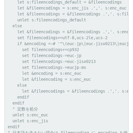
    let s:fileencodings_default = &fileencodings

    let &fileencodings = s:enc_jis .','. s:enc_euc .'
    let &fileencodings = &fileencodings .','. s:filee
    unlet s:fileencodings_default

  else

    let &fileencodings = &fileencodings .','. s:enc_j
    set fileencodings+=utf-8,ucs-2le,ucs-2

    if &encoding =~# '^\(euc-jp\|euc-jisx0213\|eucjp-
      set fileencodings+=cp932

      set fileencodings-=euc-jp

      set fileencodings-=euc-jisx0213

      set fileencodings-=eucjp-ms

      let &encoding = s:enc_euc

      let &fileencoding = s:enc_euc

    else

      let &fileencodings = &fileencodings .','. s:enc
    endif

  endif

  " 定数を処分

  unlet s:enc_euc

  unlet s:enc_jis

endif

" 日本語を含まない場合は fileencoding に encoding を使