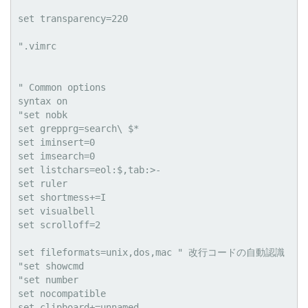
set transparency=220

".vimrc

" Common options

syntax on

"set nobk

set grepprg=search\ $*

set iminsert=0

set imsearch=0

set listchars=eol:$,tab:>-

set ruler

set shortmess+=I

set visualbell

set scrolloff=2

set fileformats=unix,dos,mac " 改行コードの自動認識

"set showcmd

"set number

set nocompatible

set clipboard+=unnamed
