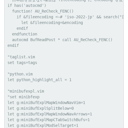
if has('autocmd')

  function! AU_ReCheck_FENC()

    if &fileencoding =~# 'iso-2022-jp' && search("[^\
      let &fileencoding=&encoding

    endif

  endfunction

  autocmd BufReadPost * call AU_ReCheck_FENC()

endif

"taglist.vim

set tags=tags

"python.vim

let python_highlight_all = 1

"minibufexpl.vim

"set minibfexp

let g:miniBufExplMapWindowNavVim=1

let g:miniBufExplSplitBelow=0

let g:miniBufExplMapWindowNavArrows=1

let g:miniBufExplMapCTabSwitchBufs=1

let g:miniBufExplModSelTarget=1
