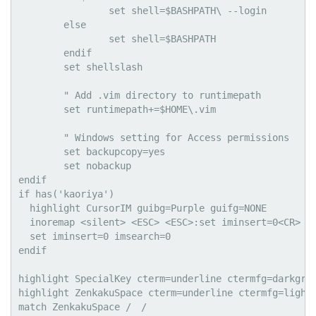
                set shell=$BASHPATH\ --login

        else

                set shell=$BASHPATH

        endif

        set shellslash

        " Add .vim directory to runtimepath

        set runtimepath+=$HOME\.vim

        " Windows setting for Access permissions

        set backupcopy=yes

        set nobackup

endif

if has('kaoriya')

  highlight CursorIM guibg=Purple guifg=NONE

  inoremap <silent> <ESC> <ESC>:set iminsert=0<CR>

  set iminsert=0 imsearch=0

endif

highlight SpecialKey cterm=underline ctermfg=darkgrey
highlight ZenkakuSpace cterm=underline ctermfg=lightb
match ZenkakuSpace /　/
