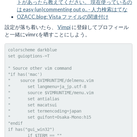
トがあったら教えてください。 現在使っているの
は easy (un)commenting out o.. - 人力検索はてな
OZACC.blog: Vista ファイルの関連付け
設定が落ち着いたら、
Vimpi
に登録してプロフィール
と一緒にvimrcを晒すことにしよう。
colorscheme darkblue

set guioptions-=T

" Source other vim command

"if has('mac')

"    source $VIMRUNTIME/delmenu.vim

"       set langmenu=ja_jp.utf-8

"       source $VIMRUNTIME/menu.vim

"       set antialias

"       set macatsui

"       set termencoding=japan

"       set guifont=Osaka-Mono:h15

"endif

if has("gui_win32")

        if $TERM == ""
