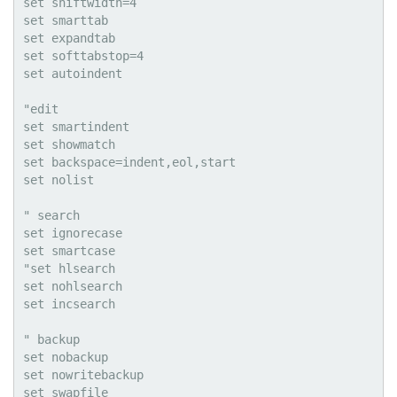
set shiftwidth=4

set smarttab

set expandtab

set softtabstop=4

set autoindent

"edit

set smartindent

set showmatch

set backspace=indent,eol,start

set nolist

" search

set ignorecase

set smartcase

"set hlsearch

set nohlsearch

set incsearch

" backup

set nobackup

set nowritebackup

set swapfile
