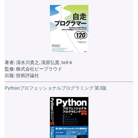
著者: 清水川貴之, 清原弘貴, tell-k
監修: 株式会社ビープラウド
出版: 技術評論社
Pythonプロフェッショナルプログラミング 第3版