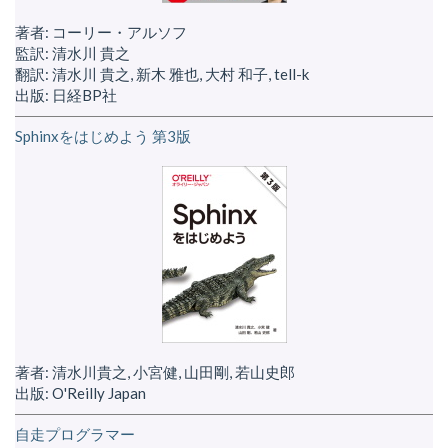
著者: コーリー・アルソフ
監訳: 清水川 貴之
翻訳: 清水川 貴之, 新木 雅也, 大村 和子, tell-k
出版: 日経BP社
Sphinxをはじめよう 第3版
著者: 清水川貴之, 小宮健, 山田剛, 若山史郎
出版: O'Reilly Japan
自走プログラマー