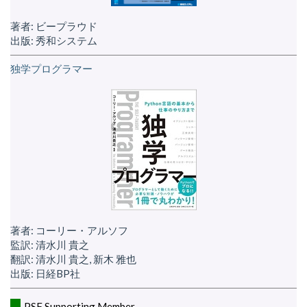
著者: ビープラウド
出版: 秀和システム
独学プログラマー
著者: コーリー・アルソフ
監訳: 清水川 貴之
翻訳: 清水川 貴之, 新木 雅也
出版: 日経BP社
PSF Supporting Member