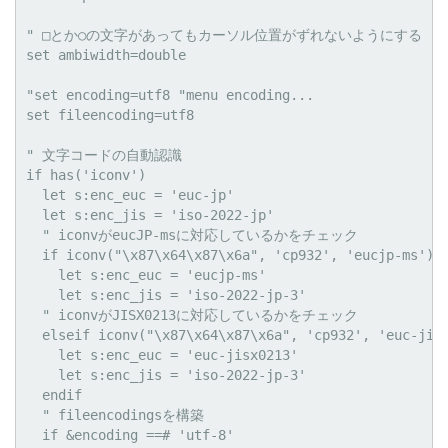
" □とか○の文字があってもカーソル位置がずれないようにする

set ambiwidth=double

"set encoding=utf8 "menu encoding...

set fileencoding=utf8

" 文字コードの自動認識

if has('iconv')

  let s:enc_euc = 'euc-jp'

  let s:enc_jis = 'iso-2022-jp'

  " iconvがeucJP-msに対応しているかをチェック

  if iconv("\x87\x64\x87\x6a", 'cp932', 'eucjp-ms') =
    let s:enc_euc = 'eucjp-ms'

    let s:enc_jis = 'iso-2022-jp-3'

  " iconvがJISX0213に対応しているかをチェック

  elseif iconv("\x87\x64\x87\x6a", 'cp932', 'euc-jisx
    let s:enc_euc = 'euc-jisx0213'

    let s:enc_jis = 'iso-2022-jp-3'

  endif

  " fileencodingsを構築

  if &encoding ==# 'utf-8'
