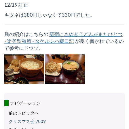
12/19 訂正
キツネは380円じゃなくて330円でした。
麺の紹介はこちらの
新宿にさぬきうどんがまたひとつ
- 楽釜製麺所 - タケルンバ卿日記
が良く書かれているの
で参考にドウゾ。
ナビゲーション
前のトピックへ
クリスマス会 2009