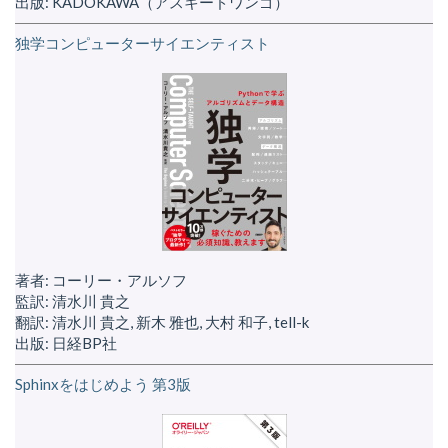
出版: KADOKAWA（アスキードワンゴ）
独学コンピューターサイエンティスト
著者: コーリー・アルソフ
監訳: 清水川 貴之
翻訳: 清水川 貴之, 新木 雅也, 大村 和子, tell-k
出版: 日経BP社
Sphinxをはじめよう 第3版