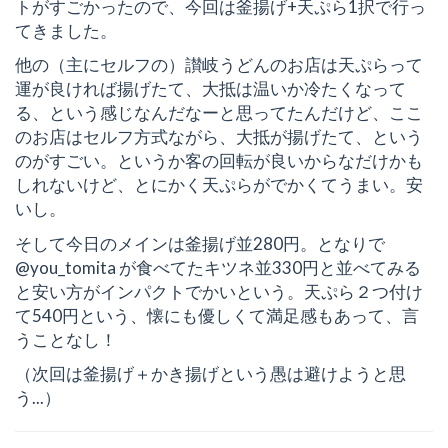
トがすごかったので、今回は釜揚げ+天ぷら1択で行っ
てきました。
他の（主にセルフの）讃岐うどんのお店は天ぷらって
運が良ければ揚げたて、大抵は温いか冷たくなって
る、という感じなんだなーと思ってたんだけど、ここ
のお店はセルフ方式ながら、大抵が揚げたて、という
のがすごい。というか客の回転が良いからなだけかも
しれないけど、とにかく天ぷらがでかくてうまい。安
いし。
そして今日のメインは釜揚げ並280円。となりで
@you_tomita が食べてたキツネ並330円と並べてみる
と安い方がインパクトでかいという。天ぷら２つ付け
て540円という、懐にも優しくて満足感もあって、言
うことなし！
（次回は釜揚げ＋かき揚げという愚は避けようと思
う...）