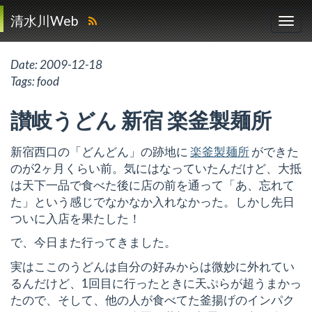
清水川Web
Date:
2009-12-18
Tags:
food
讃岐うどん 新宿 楽釜製麺所
新宿西口の「どんどん」の跡地に
楽釜製麺所
ができた
のが2ヶ月くらい前。気にはなっていたんだけど、大抵
は天下一品で食べた後に店の前を通って「あ、忘れて
た」という感じでなかなか入れなかった。しかし先日
ついに入店を果たした！
で、今日また行ってきました。
実はここのうどんは自分の好みからは微妙に外れてい
るんだけど、1回目に行ったときに天ぷらが超うまかっ
たので、そして、他の人が食べてた釜揚げのインパク