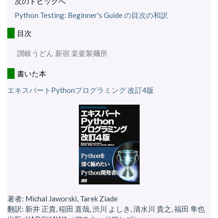
次のトピックへ
Python Testing: Beginner's Guide の目次の和訳
目次
讃岐うどん 新宿 楽釜製麺所
書いた本
エキスパートPythonプログラミング 改訂4版
著者: Michal Jaworski, Tarek Ziade
翻訳: 新井 正貴, 稲田 直哉, 渋川 よしき, 清水川 貴之, 福田 隼也