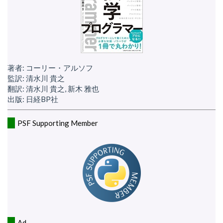
著者: コーリー・アルソフ
監訳: 清水川 貴之
翻訳: 清水川 貴之, 新木 雅也
出版: 日経BP社
PSF Supporting Member
Ad