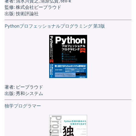
著者: 清水川貴之, 清原弘貴, tell-k
監修: 株式会社ビープラウド
出版: 技術評論社
Pythonプロフェッショナルプログラミング 第3版
著者: ビープラウド
出版: 秀和システム
独学プログラマー