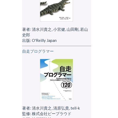
著者: 清水川貴之, 小宮健, 山田剛, 若山
史郎
出版: O'Reilly Japan
自走プログラマー
著者: 清水川貴之, 清原弘貴, tell-k
監修: 株式会社ビープラウド