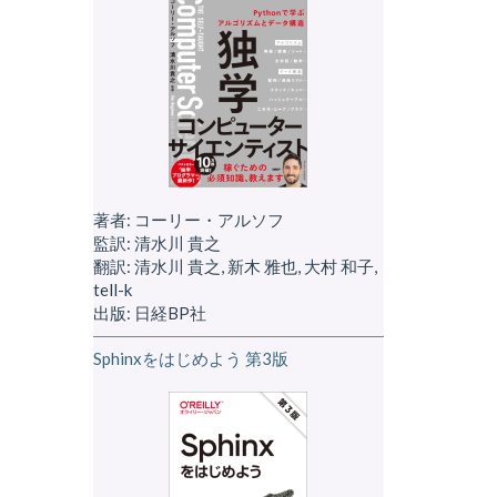
著者: コーリー・アルソフ
監訳: 清水川 貴之
翻訳: 清水川 貴之, 新木 雅也, 大村 和子,
tell-k
出版: 日経BP社
Sphinxをはじめよう 第3版