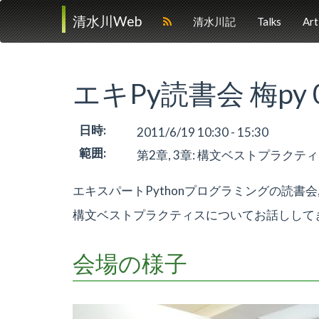
清水川Web
清水川記
Talks
Art
エキPy読書会 梅py 01
日時
:
2011/6/19 10:30 - 15:30
範囲
:
第2章, 3章: 構文ベストプラクテ
エキスパートPythonプログラミングの読書会,
構文ベストプラクティスについてお話しして
会場の様子