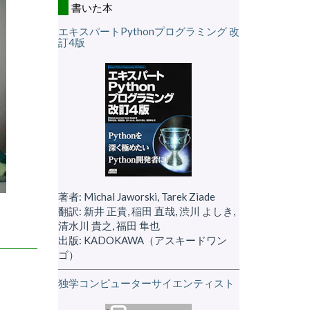
書いた本
エキスパートPythonプログラミング 改
訂4版
著者: Michal Jaworski, Tarek Ziade
翻訳: 新井 正貴, 稲田 直哉, 渋川 よしき,
清水川 貴之, 福田 隼也
出版: KADOKAWA（アスキードワン
ゴ）
独学コンピューターサイエンティスト