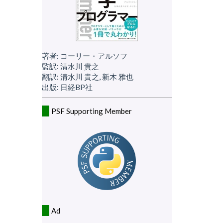
著者: コーリー・アルソフ
監訳: 清水川 貴之
翻訳: 清水川 貴之, 新木 雅也
出版: 日経BP社
PSF Supporting Member
Ad