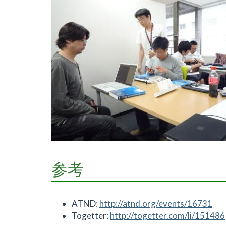
参考
ATND:
http://atnd.org/events/16731
Togetter:
http://togetter.com/li/151486