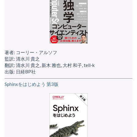
著者: コーリー・アルソフ
監訳: 清水川 貴之
翻訳: 清水川 貴之, 新木 雅也, 大村 和子, tell-k
出版: 日経BP社
Sphinxをはじめよう 第3版