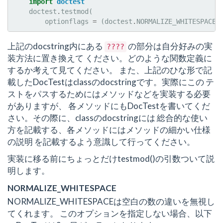
import
doctest
doctest
.
testmod
(
optionflags
=
(
doctest
.
NORMALIZE_WHITESPACE
上記のdocstring内にある
の部分は自分好みの実
????
装方法に置き換えて ください。どのような関数定義に
するか考えて見てください。 また、上記のひな形で記
載したDocTestはclassのdocstringです。実際にこの テ
ストをパスするためにはメソッドなどを実装する必要
がありますが、 各メソッドにもDocTestを書いてくだ
さい。その際に、classのdocstringには 総合的な使い
方を記載する、各メソッドにはメソッドの細かい仕様
の説明 を記載するよう意識して行ってください。
実装に移る前にちょっとだけtestmod()の引数ついて説
明します。
NORMALIZE_WHITESPACE
NORMALIZE_WHITESPACEは空白の数の違いを無視し
てくれます。 このオプションを指定しない場合、以下