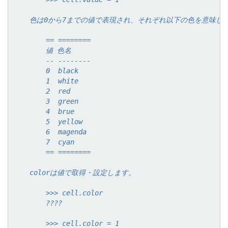
    色は0から7までの値で表現され、それぞれ以下の色を意味し
        == ========
        値 色名
        -- --------
        0  black
        1  white
        2  red
        3  green
        4  brue
        5  yellow
        6  magenda
        7  cyan
        == ========
    colorは値で取得・設定します。
        >>> cell.color
        ????
        >>> cell.color = 1