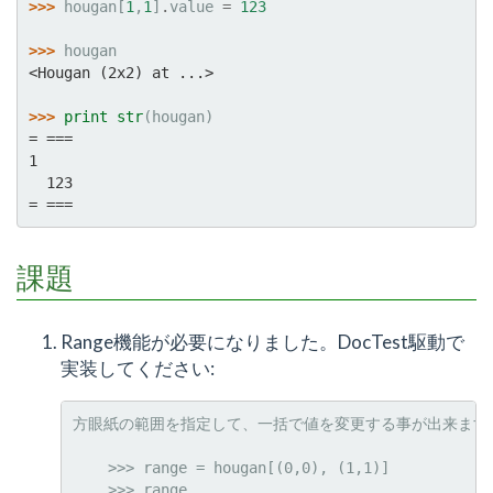
>>> 
hougan
[
1
,
1
]
.
value
=
123
>>> 
hougan
<Hougan (2x2) at ...>
>>> 
print
str
(
hougan
)
= ===
1
  123
= ===
課題
Range機能が必要になりました。DocTest駆動で
実装してください:
方眼紙の範囲を指定して、一括で値を変更する事が出来ます。
    >>> range = hougan[(0,0), (1,1)]

    >>> range
