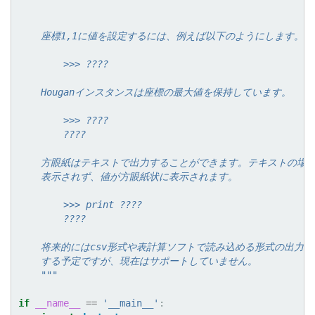
    座標1,1に値を設定するには、例えば以下のようにします。
        >>> ????
    Houganインスタンスは座標の最大値を保持しています。
        >>> ????
        ????
    方眼紙はテキストで出力することができます。テキストの場
    表示されず、値が方眼紙状に表示されます。
        >>> print ????
        ????
    将来的にはcsv形式や表計算ソフトで読み込める形式の出力
    する予定ですが、現在はサポートしていません。
    """
if
__name__
==
'__main__'
: