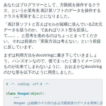
あなたはプログラマーとして、方眼紙を操作するクラ
ス、というか某有名 表計算ソフトのデータを操作する
クラスを実装することになりました。
「表計算ソフトと言えばセルが縦横に並んでいる2次元
データを扱うのか。 であればリスト型を拡張し
て……」、と思考を進めるのはちょっとまってくださ
い。 それは前述の「実装方法は考えない」という前提
に反しています。
まずは利用方法をdocstringに書き下していきましょ
う。 ハンズオンなので、後でまったく違うイメージの
ものが出来てしまわないように、 おおまかなdocstring
のひな形を以下のように用意しました。
# -*- coding: utf-8 -*-
class
Hougan
(
object
):
"""
    Hougan は縦横のマス目のある方眼紙状のデータを簡単に扱