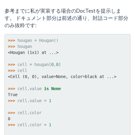
参考までに私が実装する場合のDocTestを提示しま
す。 ドキュメント部分は前述の通り、対話コード部分
のみ抜粋です:
>>> 
hougan
=
Hougan
()
>>> 
hougan
<Hougan (1x1) at ...>
>>> 
cell
=
hougan
[
0
,
0
]
>>> 
cell
<Cell (0, 0), value=None, color=black at ...>
>>> 
cell
.
value
is
None
True
>>> 
cell
.
value
=
1
>>> 
cell
.
color
0
>>> 
cell
.
color
=
1