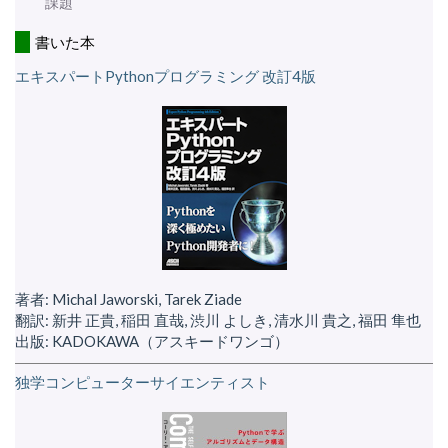
課題
書いた本
エキスパートPythonプログラミング 改訂4版
著者: Michal Jaworski, Tarek Ziade
翻訳: 新井 正貴, 稲田 直哉, 渋川 よしき, 清水川 貴之, 福田 隼也
出版: KADOKAWA（アスキードワンゴ）
独学コンピューターサイエンティスト