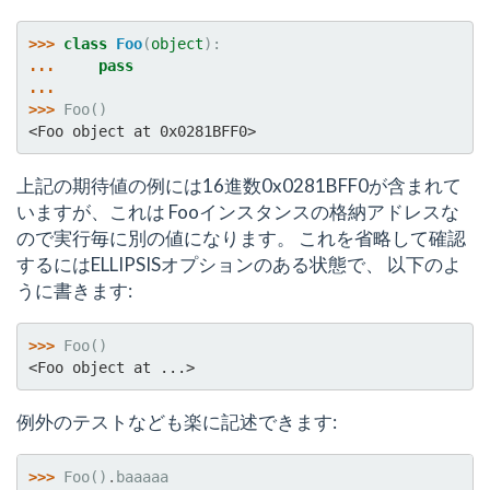
>>> 
class
Foo
(
object
):
... 
pass
...
>>> 
Foo
()
<Foo object at 0x0281BFF0>
上記の期待値の例には16進数0x0281BFF0が含まれて
いますが、これは Fooインスタンスの格納アドレスな
ので実行毎に別の値になります。 これを省略して確認
するにはELLIPSISオプションのある状態で、 以下のよ
うに書きます:
>>> 
Foo
()
<Foo object at ...>
例外のテストなども楽に記述できます:
>>> 
Foo
()
.
baaaaa