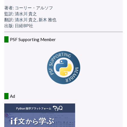
著者: コーリー・アルソフ
監訳: 清水川 貴之
翻訳: 清水川 貴之, 新木 雅也
出版: 日経BP社
PSF Supporting Member
Ad