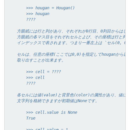
        >>> hougan = Hougan()
        >>> hougan
        ????
    方眼紙には行と列があり、それぞれが0行目、0列目からはじ
    方眼紙の各マス目をそれぞれセルとよび、その座標は行と列
    インデックスで表されます。つまり一番左上は `セル(0, 0)
    セルは、任意の座標(ここでは0,0)を指定してhouganから
    取り出すことが出来ます。
        >>> cell = ????
        >>> cell
        ????
    各セルには値(value)と背景色(color)の属性があり、値に
    文字列を格納できますが初期値はNoneです。
        >>> cell.value is None
        True
        >>> cell.value = 1