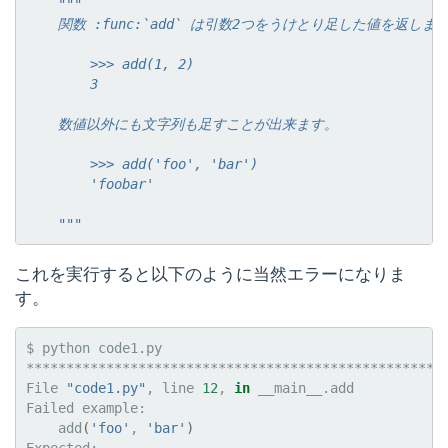
"""
    関数 :func:`add` は引数2つをうけとり足した値を返しま
        >>> add(1, 2)
        3
    数値以外にも文字列も足すことが出来ます。
        >>> add('foo', 'bar')
        'foobar'
    """
これを実行すると以下のように当然エラーになりま
す。
$
python
code1.py

*****************************************************
File
"code1.py"
,
line
12
,
in
__main__.add

Failed
add
(
'foo'
,
'bar'
)