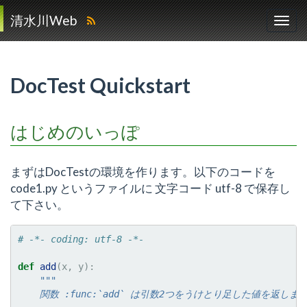
清水川Web
DocTest Quickstart
はじめのいっぽ
まずはDocTestの環境を作ります。以下のコードを
code1.py というファイルに 文字コード utf-8 で保存し
て下さい。
# -*- coding: utf-8 -*-
def
add
(
x
,
y
):
"""
    関数 :func:`add` は引数2つをうけとり足した値を返しま