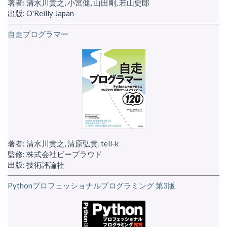
著者: 清水川貴之, 小宮健, 山田剛, 若山史郎
出版: O'Reilly Japan
自走プログラマー
著者: 清水川貴之, 清原弘貴, tell-k
監修: 株式会社ビープラウド
出版: 技術評論社
Pythonプロフェッショナルプログラミング 第3版