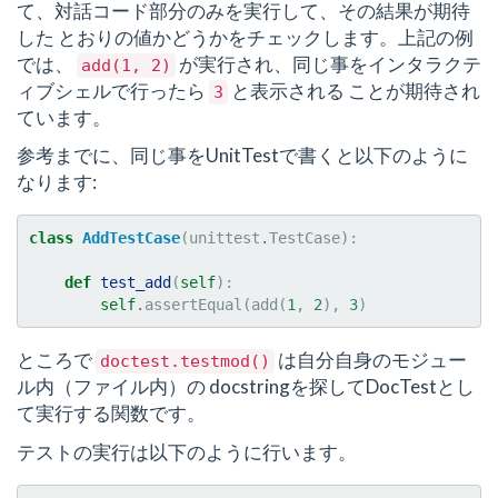
て、対話コード部分のみを実行して、その結果が期待
した とおりの値かどうかをチェックします。上記の例
では、
が実行され、同じ事をインタラクテ
add(1,
2)
ィブシェルで行ったら
と表示される ことが期待され
3
ています。
参考までに、同じ事をUnitTestで書くと以下のように
なります:
class
AddTestCase
(
unittest
.
TestCase
):
def
test_add
(
self
):
self
.
assertEqual
(
add
(
1
,
2
),
3
)
ところで
は自分自身のモジュー
doctest.testmod()
ル内（ファイル内）の docstringを探してDocTestとし
て実行する関数です。
テストの実行は以下のように行います。