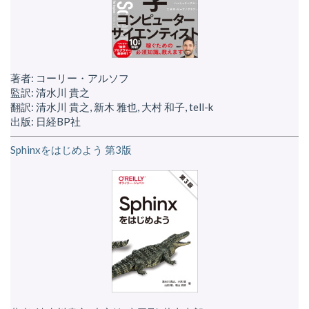
著者: コーリー・アルソフ
監訳: 清水川 貴之
翻訳: 清水川 貴之, 新木 雅也, 大村 和子, tell-k
出版: 日経BP社
Sphinxをはじめよう 第3版