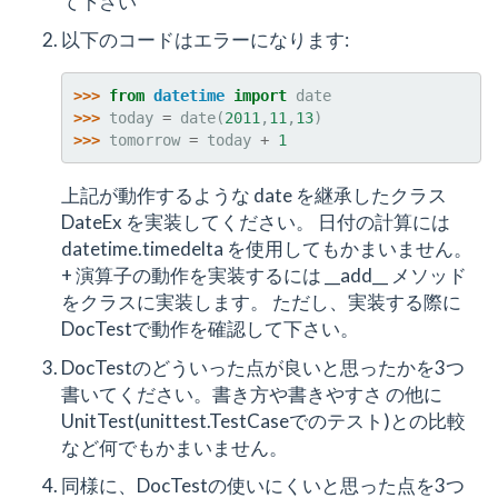
て下さい
以下のコードはエラーになります:
>>> 
from
datetime
import
date
>>> 
today
=
date
(
2011
,
11
,
13
)
>>> 
tomorrow
=
today
+
1
上記が動作するような date を継承したクラス
DateEx を実装してください。 日付の計算には
datetime.timedelta を使用してもかまいません。
+ 演算子の動作を実装するには __add__ メソッド
をクラスに実装します。 ただし、実装する際に
DocTestで動作を確認して下さい。
DocTestのどういった点が良いと思ったかを3つ
書いてください。書き方や書きやすさ の他に
UnitTest(unittest.TestCaseでのテスト)との比較
など何でもかまいません。
同様に、DocTestの使いにくいと思った点を3つ