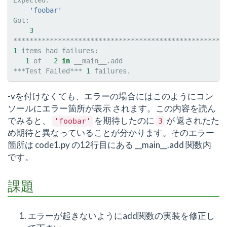
'foobar'
3
1
items
had
1
of
2
in
__main__.add

***Test
Failed***
1
-vを付けなくても、エラーの場合にはこのようにコン
ソールにエラー箇所が表示 されます。この内容を読ん
でみると、
を期待したのに
が 返されたた
'foobar'
3
め期待と異なっていることが分かります。そのエラー
箇所は code1.py の12行目にある __main__.add 関数内
です。
課題
エラーが起きないようにadd関数の実装を修正し