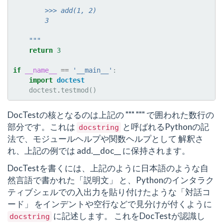
        >>> add(1, 2)
        3
    """
return
3
if
__name__
==
'__main__'
:
import
doctest
doctest
.
testmod
()
DocTestの核となるのは上記の """ """ で囲われた数行の
部分です。これは
と呼ばれるPythonの記
docstring
法で、モジュールヘルプや関数ヘルプとして 解釈さ
れ、上記の例では add.__doc__ に保持されます。
DocTestを書くには、上記のように日本語のような自
然言語で書かれた「説明文」 と、Pythonのインタラク
ティブシェルでの入出力を貼り付けたような「対話コ
ード」 をインデントや空行などで見分けが付くように
に記述します。 これをDocTestが認識し
docstring