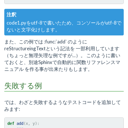
注釈
code1.pyをutf-8で書いたため、コンソールがutf-8で
ないと文字化けします。
また、この例では :func:`add` のように
reStructureingTextという記法を 一部利用しています
（ちょっと無理矢理な例ですが...）。 このように書い
ておくと、別途Sphinxで自動的に関数リファレンスマ
ニュアル を作る事が出来たりもします。
失敗する例
では、わざと失敗するようなテストコードを追加して
みます:
def
add
(
x
,
y
):