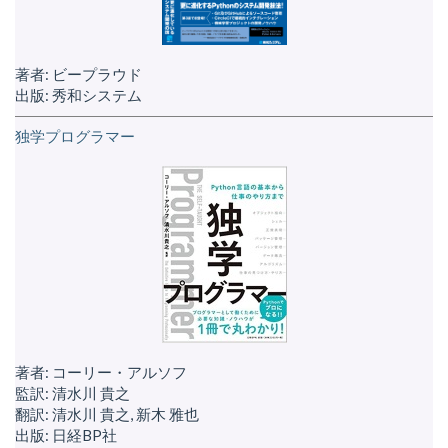
著者: ビープラウド
出版: 秀和システム
独学プログラマー
著者: コーリー・アルソフ
監訳: 清水川 貴之
翻訳: 清水川 貴之, 新木 雅也
出版: 日経BP社