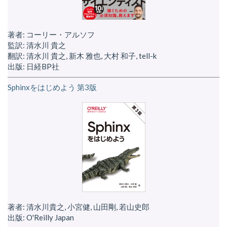
著者: コーリー・アルソフ
監訳: 清水川 貴之
翻訳: 清水川 貴之, 新木 雅也, 大村 和子, tell-k
出版: 日経BP社
Sphinxをはじめよう 第3版
著者: 清水川貴之, 小宮健, 山田剛, 若山史郎
出版: O'Reilly Japan