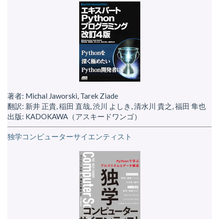
著者: Michal Jaworski, Tarek Ziade
翻訳: 新井 正貴, 稲田 直哉, 渋川 よしき, 清水川 貴之, 福田 隼也
出版: KADOKAWA（アスキードワンゴ）
独学コンピューターサイエンティスト